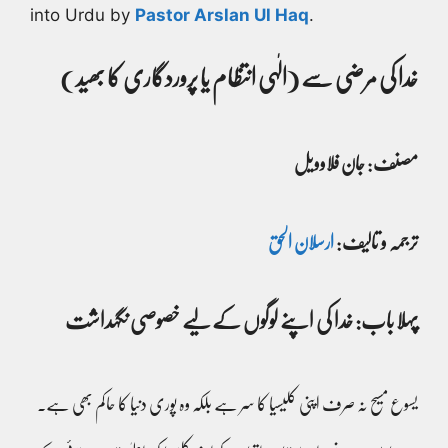
into Urdu by
Pastor Arslan Ul Haq
.
خدا کی مرضی سے (الٰہی انتظام یا پروردگاری کا بھید )
مصنف: جان فلاوویل
ترجمہ و تالیف:
ارسلان الحق
پہلا باب: خدا کی اپنے لوگوں کے لیے خصوصی نگہداشت
یسوع مسیح نہ صرف اپنی کلیسیا کا سر ہے بلکہ وہ پوری دنیا کا حاکم بھی ہے۔