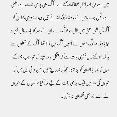
میں سے بنی اسرائیل بحفاظت گذرے۔ آگ اپنی پوری شدت سے جلتی
ہے لیکن جب بابل کے بادشاہ نبوکدنضر نے تین دِیندار یہودی جوانوں کو
آگ کی جلتی بھٹی میں ڈال دیا تو آگ نے اُن کے سر کا ایک بال بھی نہ
جلایا جبکہ وہ لوگ جنہوں نے اُنہیں آگ میں ڈالا تھا، آگ کےشعلوں سے
ہلاک ہو گئے۔ یہ فطری بات ہے کہ جنگلی جانور جیسے کہ شیر، جب بھوکے
ہوں تو جانور یا انسان کو اپنا شکار سمجھ کر مار دیتے ہیں لیکن دانی ایل جس کو
شیروں کی ماند میں ایک پوری رات کے لیے ڈالا گیا تھا، وہاں کے شیر وں
نے اُسے ذرا بھی نقصان نہ پہنچایا۔