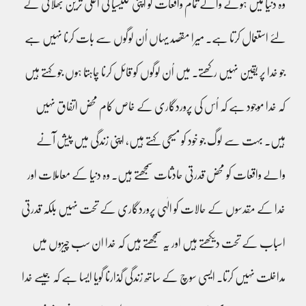
وہ دنیا میں ہونے والے تمام واقعات کو اپنی کلیسیا کی اعلیٰ ترین بھلائی کے
لئے استعمال کرتا ہے۔ میرا مقصد یہاں اُن لوگوں سے بات کرنا نہیں ہے
جو خدا پر یقین نہیں رکھتے۔ میں اُن لوگوں کو قائل کرنا چاہتا ہوں جو کہتے ہیں
کہ خدا موجود ہے کہ اُس کی پروردگاری کے خاص کام محض اتفاق نہیں
ہیں۔ بہت سے لوگ جو خود کو مسیحی کہتے ہیں، اپنی زندگی میں پیش آنے
والے واقعات کو محض قدرتی حادثات سمجھتے ہیں۔ وہ دنیا کے معاملات اور
خدا کے مقدسوں کے حالات کو الٰہی پروردگاری کے تحت نہیں بلکہ قدرتی
اسباب کے تحت دیکھتے ہیں اور یہ سمجھتے ہیں کہ خدا ان سب چیزوں میں
مداخلت نہیں کرتا۔ ایسی سوچ کے ساتھ زندگی گذارنا گویا ایسا ہے کہ جیسے خدا