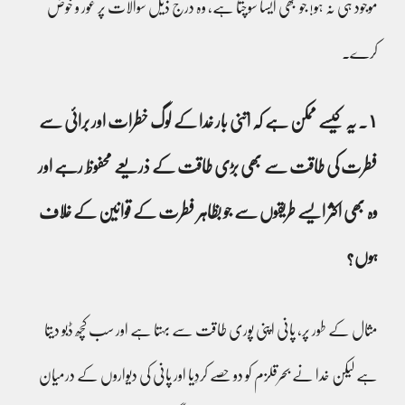
موجود ہی نہ ہو! جو بھی ایسا سوچتا ہے، وہ درج ذیل سوالات پر غور و خوض
کرے۔
١۔ یہ کیسے ممکن ہے کہ اتنی بار خدا کے لوگ خطرات اور برائی سے
فطرت کی طاقت سے بھی بڑی طاقت کے ذریعے محفوظ رہے اور
وہ بھی اکثر ایسے طریقوں سے جو بظاہر فطرت کے قوانین کے خلاف
ہوں؟
مثال کے طور پر، پانی اپنی پوری طاقت سے بہتا ہے اور سب کچھ ڈبو دیتا
ہے لیکن خدا نے بحرقلزم کو دو حصے کردِیا اور پانی کی دیواروں کے درمیان