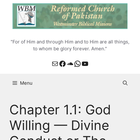
Skip
to
content
"For of Him and through Him and to Him are all things,
to whom be glory forever. Amen."
Mail
Facebook
SoundCloud
WhatsApp
YouTube
Menu
Chapter 1.1: God
Willing — Divine