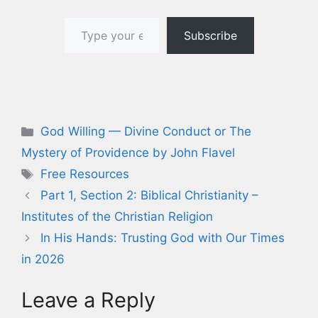
Type your email…
Subscribe
Categories
God Willing — Divine Conduct or The
Mystery of Providence by John Flavel
Tags
Free Resources
Part 1, Section 2: Biblical Christianity –
Institutes of the Christian Religion
In His Hands: Trusting God with Our Times
in 2026
Leave a Reply