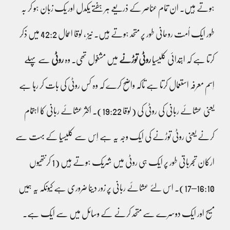
ہوتے ہیں۔ ان تمام عناصر کے ذریعے ہر ہفتے یکدل اور یک زبان ہو کر بہ
طور ایک اُمت روحانی طور پر متحد ہوتے ہیں۔ نیز ، لوقا اعمال 42:2 میں ذکر
کرتا ہے کہ ابتدائی کلیسیا
روٹی توڑنے
میں مشغول تھی۔ وہ
روٹی
سے پہلے
اِسم معرفہ استعمال کرتا ہے تاکہ واضح کرے کہ وہ کس روٹی کی بات کر رہا ہے
یعنی عشائے ربانی کی روٹی کی (لوقا 19:22)۔ اکثر عشائے ربانی کا اہتمام
کرنے یعنی روٹی توڑنے کی ایک وجہ یہ ہے اِس سے کلیسیا کے بہت سے
ارکان تجرباتی طور پر ایک ہی روٹی میں شریک ہوتے ہیں (1 کرنتھیوں
16:10–17)۔ اس لئے عشائے ربانی پر زور دینا ضروری ہے کیونکہ یہ ہمیں
مسیح اور ایک دوسرے سے متحد کرنے کے وسائل میں سے ایک ہے۔