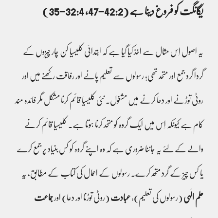
یگانگت کو فروغ دینا ہے (42:2–47، 32:4–35)
یہ اصول اِس مثال سے اخذ کیا گیا ہے کہ ابتدائی کلیسیا کن چار چیزوں کے
گردا گرد جمع اور متحد تھی؛ رسولوں سے تعلیم پانے اور رفاقت رکھنے میں اور
روٹی توڑنے اور دعا کرنے میں مشغول۔ نئی کلیسیا قائم کرنا مشکل مگر فائدہ مند
کام ہے کیونکہ اِس میں ایک گروہ کو متحد کرنا ہوتا ہے۔ کلیسیا قائم کرنے
والے کے لئے یہ جاننا ضروری ہے کہ وہ اپنے گروہ کو کس بنیاد پر جمع کرے
یا کس چیز کے گرد متحد کرے۔ رسولوں کے اعمال کی کتاب کے مطابق، یہ
علم الٰہی
(رسولوں کی تعلیم)،
عبادت
(روٹی توڑنا اور دعا) اور
جماعت