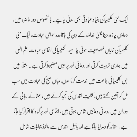
ایک نئی کلیسیا کی بنیاد عبادتی بھی ہونی چاہیے۔ بالخصوص دورِ حاضرہ میں،
دعاؤں پر زور دینا یعنی خداوند کے دِن کی باقاعدہ عوامی عبادت، ایک نئی
کلیسیا کی نمایاں خصوصیت ہونی چاہیے۔کلیسیا کی اجتماعی عبادت علم الٰہی
میں ہماری تربیت کرتی اور روحانی طور پر ہمیں مضبوط کرتی ہے۔ مثلاً، میں
جس کلیسیائی جماعت میں خدمت کرتا ہوں، وہاں صبح کی عبادت میں سب
مل کر آمین کہتے ہیں، تثلیتِ اقدس کی تمجید کرتے ہیں، عشائے ربانی کے
دوران میں روحانی دعائیں شامل ہوتی ہیں، اجتماعی طور پر گناہ کا اقرار کیا جاتا
ہے ، عقائد کو دہرایا جاتا ہے اور بائبل مقدس سے ماخوذ جوابات شامل