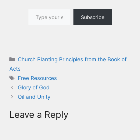
Type your email…
Subscribe
Categories
Church Planting Principles from the Book of
Acts
Tags
Free Resources
Glory of God
Oil and Unity
Leave a Reply
A
l