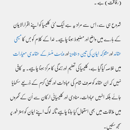
(رفاقت) ہے ۔
شروع ہی سے، اِس سے مراد یہ ہے ایک نئی کلیسیا کو اپنے اقرارالایمان
کے بارے میں واضح اور مضبوط ہونا چاہیے۔ خدا کے کلام کو جس کا
مسیحی
عقائد
اور
مشترکہ ایمان کی تین دستاویز
اور
ویسٹ منسٹر کے عقائدی معیارات
میں خلاصہ کیا گیا ہے، کلیسیا کی تعلیم اور زندگی کا مرکز ہونا چاہیے۔ یہ کافی
نہیں کہ ان عقائد کو صرف شام کی عبادات اور کیٹی کزم کے ذریعے سکھایا
جائے بلکہ انہیں عبادات، منادی اور کلیسیائی ارکان سے اُن کے گھروں
میں ملاقات میں بھی استعمال کیا جانا چاہیے تاکہ لوگ اپنے ایمان کو بہتر طور پر
سمجھ سکیں۔