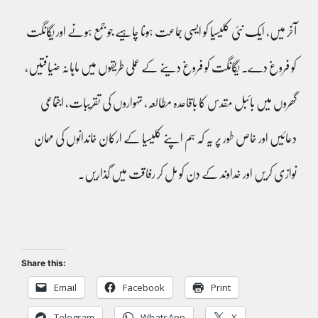
آخر میں، ایک نئی کلیسیا کو ایسی جماعت ہونا چاہیے جو جمع ہونے اور یگانگت
کو فروغ دے۔ یگانگت کو فروغ دینے کے عملی طریقوں میں ماہانہ ضیافتیں،
گھروں میں بائبل مقدس کا باقاعدہ مطالعہ، تہواروں کی تقریبات، اجتماعی
دعائیں اور خاص طور پر یہ کہ ہم اپنے کلیسیا کے ارکان خاندانوں کی مہمان
نوازی کریں اور خداوند کے دِن کو مل کر رفاقت میں گذاریں۔
Share this:
Email
Facebook
Print
Telegram
WhatsApp
X