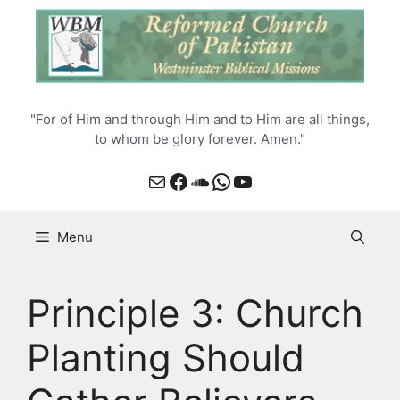
Skip
to
content
"For of Him and through Him and to Him are all things,
to whom be glory forever. Amen."
Mail
Facebook
SoundCloud
WhatsApp
YouTube
Menu
Principle 3: Church
Planting Should