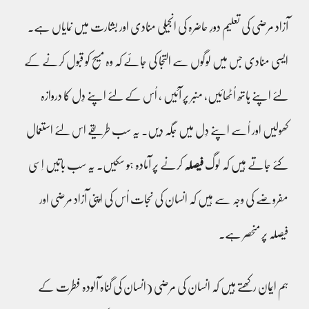
آزاد مرضی کی تعلیم دورِ حاضرہ کی انجیلی منادی اور بشارت میں نمایاں ہے۔
ایسی منادی جس میں لوگوں سے التجا کی جائے کہ وہ مسیح کو قبول کرنے کے
لئے اپنے ہاتھ اُٹھائیں، منبر پر آئیں ، اُس کے لئے اپنے دِل کا دروازہ
کھولیں اور اُسے اپنے دِل میں جگہ دیں۔ یہ سب طریقے اس لئے استعمال
کئے جاتے ہیں کہ لوگ
فیصلہ
کرنے پر آمادہ ہو سکیں۔ یہ سب باتیں اِسی
مفروضے کی وجہ سے ہیں کہ انسان کی نجات اُس کی اپنی آزاد مرضی اور
فیصلہ پر منحصر ہے۔
ہم ایمان رکھتے ہیں کہ انسان کی مرضی (انسان کی گناہ آلودہ فطرت کے