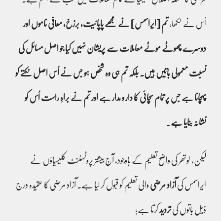
اُس نے لکھا،
تم [ایراسمس] نے مجھے پاپائیت، برزخ، معافی ناموں اور
دوسرے چھوٹے موٹے معاملات سے پریشان نہیں کیا جو اصل مسائل کی
نسبت معمولی باتیں ہیں۔ بلکہ تم ہی وہ شخص ہو جس نے اُس اصل نکتے کو
پہچانا ہے جس پر تمام سچائی کا دار و مدار ہے اور تم نے براہِ راست اُس کو
نشانہ بنایا ہے
۔
لیکن، لوتھر کی واضح تعلیم کے باوجود، آج بیشتر پروٹسٹنٹ کلیسیاؤں نے
ایراسمس کی
آزاد مرضی
والی تعلیم کو قبول کر لیا ہے۔ آزاد مرضی کا عقیدہ درج
ذیل باتوں کی
تردید
کرتا ہے؛