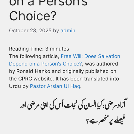
on a Person’s
Choice?
October 23, 2025
by
admin
Reading Time:
3
minutes
The following article,
Free Will: Does Salvation
Depend on a Person’s Choice?
, was authored
by Ronald Hanko and originally published on
the CPRC website. It has been translated into
Urdu by
Pastor Arslan Ul Haq
.
آزاد مرضی: کیا انسان کی نجات اُس کی اپنی مرضی اور
فیصلے پر منحصر ہے؟