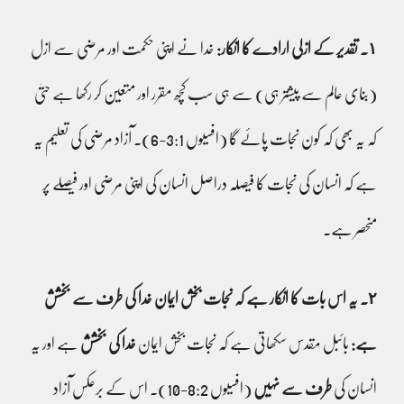
١۔ تقدیر کے ازلی ارادے کا انکار:
خدا نے اپنی حکمت اور مرضی سے ازل
(بنای عالم سے پیشتر ہی) سے ہی سب کچھ مقرر اور متعین کر رکھا ہے حتیٰ
کہ یہ بھی کہ کون نجات پائے گا (افسیوں 3:1-6)۔ آزاد مرضی کی تعلیم یہ
ہے کہ انسان کی نجات کا فیصلہ دراصل انسان کی اپنی مرضی اور فیصلے پر
منحصر ہے۔
٢۔ یہ اس بات کا انکار ہے کہ نجات بخش ایمان خدا کی طرف سے بخشش
ہے:
بائبل مقدس سکھاتی ہے کہ نجات بخش ایمان
خدا کی بخشش
ہے اور یہ
انسان کی
طرف سے نہیں
(افسیوں 8:2-10)۔ اس کے برعکس آزاد