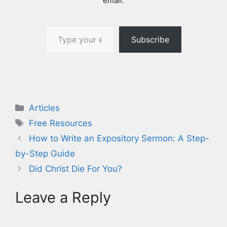
email.
Type your email…
Subscribe
Categories
Articles
Tags
Free Resources
How to Write an Expository Sermon: A Step-
by-Step Guide
Did Christ Die For You?
Leave a Reply
A