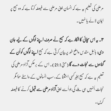
مرضی کی تعلیم یہ ہے کہ انسان اپنی مرضی سے فیصلہ کرتا ہے کہ وہ مسیح پر
ایمان لائے یا نہیں۔
٣۔ یہ اس سچائی کا انکار ہے کہ مسیح نے صرف اپنے لوگوں کے لیے جان
دی:
بائبل مقدس واضح طور پر بیان کرتی ہے کہ مسیح
اپنے لوگوں کو اُن کے
گناہوں سے نجات دے گا
(متی 21:1)۔ اس کے برعکس آزاد مرضی کی
تعلیم یہ ہے کہ مسیح بغیر کسی استثنا کے، سب انسانوں کے واسطے مؤا مگر
نجات اُنہیں ہی ملے گی جو اُسے اپنی
آزاد مرضی سے
قبول
کرنے کا فیصلہ
کریں۔