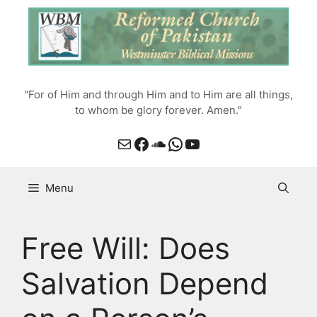
Skip
to
content
"For of Him and through Him and to Him are all things,
to whom be glory forever. Amen."
Mail
Facebook
SoundCloud
WhatsApp
YouTube
Menu
Free Will: Does
Salvation Depend