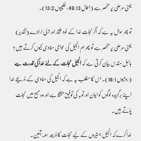
یعنی مرضی پر منحصر ہے (اعمال 48:13 ، فلپیوں 13:2)۔
تو پھر سوال یہ ہے کہ اگر نجات خدا کے خود مختار اور ازلی ارادے (تقدیر)
یعنی مرضی پر منحصر ہے تو پھر ہم انجیل کی عوامی منادی کیوں کرتے ہیں؟
بائبل مقدس بیان کرتی ہے کہ
انجیل نجات کے لئے خدا کی قدرت ہے
(رومیوں 16:1)۔ اس کا مطلب یہ ہے کہ انجیل کی منادی کے ذریعے خدا
اپنے برگزیدہ لوگوں کو ایمان اور توبہ کی توفیق بخشتا ہے اور وہ مسیح میں نجات
پاتے ہیں۔
خدا کرے کہ انجیل بہتیروں کے لیے نجات کا ذریعہ ہو۔ آمین۔