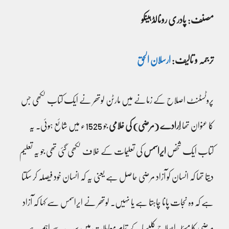
مصنف: پادری رونالڈ ہینکو
ترجمہ و تالیف:
ارسلان الحق
پروٹسٹنٹ اصلاح کے زمانے میں مارٹن لوتھر نے ایک کتاب لکھی جس
کا عنوان تھا
اِرادے (مرضی) کی غلامی
جو 1525ء میں شائع ہوئی۔ یہ
کتاب ایک شخص
ایراسمس
کی تعلیمات کے خلاف لکھی گئی تھی جو یہ تعلیم
دیتا تھا کہ انسان کو آزاد مرضی حاصل ہے یعنی یہ کہ انسان خود فیصلہ کر سکتا
ہے کہ وہ نجات پانا چاہتا ہے یا نہیں۔ لوتھر نے ایراسمس سے کہا کہ آزاد
مرضی کا مسئلہ اصلاحِ کلیسیا کے تمام معاملات میں سب سے اہم ہے۔