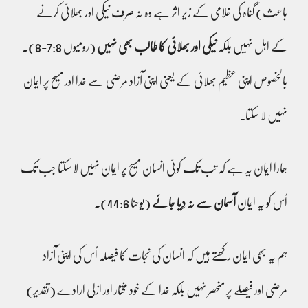
باعث) گناہ کی غلامی کے زیر اثر ہے وہ نہ صرف نیکی اور بھلائی کرنے
کے اہل نہیں بلکہ
نیکی اور بھلائی کا طالب بھی نہیں
(رومیوں 7:8-8)۔
بالخصوص اپنی عظیم بھلائی کے یعنی اپنی آزاد مرضی سے خدا اور مسیح پر ایمان
نہیں لا سکتا۔
ہمارا ایمان یہ ہے کہ تب تک کوئی انسان مسیح پر ایمان نہیں لا سکتا جب تک
اُس کو یہ ایمان
آسمان سے نہ دِیا جائے
(یوحنا 44:6)۔
ہم یہ بھی ایمان رکھتے ہیں کہ انسان کی نجات کا فیصلہ اُس کی اپنی آزاد
مرضی اور فیصلے پر منحصر نہیں بلکہ خدا کے خود مختار اور ازلی ارادے (تقدیر)