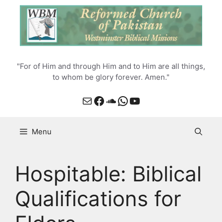
Skip
to
content
"For of Him and through Him and to Him are all things,
to whom be glory forever. Amen."
Mail
Facebook
SoundCloud
WhatsApp
YouTube
Menu
Hospitable: Biblical
Qualifications for