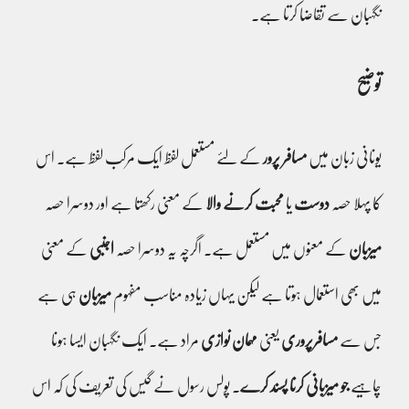
نگہبان سے تقاضا کرتا ہے۔
توضیح
یونانی زبان میں
مسافر پرور
کے لئے مستعمل لفظ ایک مرکب لفظ ہے۔ اس
کا پہلا حصہ
دوست
یا
محبت کرنے والا
کے معنی رکھتا ہے اور دوسرا حصہ
میزبان
کے معنوں میں مستعمل ہے۔ اگرچہ یہ دوسرا حصہ
اجنبی
کے معنی
میں بھی استعمال ہوتا ہے لیکن یہاں زیادہ مناسب مفہوم
میزبان
ہی ہے
جس سے
مسافرپروری
یعنی
مہمان نوازی
مراد ہے۔ ایک نگہبان ایسا ہونا
چاہیے
جو میزبانی کرنا پسند کرے
۔ پولس رسول نے گیس کی تعریف کی کہ اس