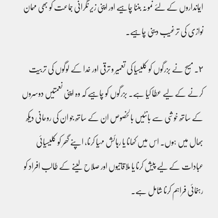
ایمانداروں کے لئے نمونہ بننا چاہیے اور اپنی زیر نگرانی جماعت کو بھی مہمان
نوازی کی ترغیب دینی چاہیے۔
٢۔ مسیح نے بزرگوں کو کلیسیا کی تعمیر و ترقی اور خدا کے لوگوں کی تربیت
کرنے کے لیے عطا کیا ہے۔ بزرگوں کو چاہیے کہ وہ اپنی نعمتیں دوسروں
کے ساتھ خوشی سے بانٹیں بالخصوص ان کے ساتھ جو ان کی روحانی دیکھ
بھال میں ہوں۔ اس میں کھانا یا رہائش مہیا کرنا، اپنے گھر کو کلیسیائی
عبادات کے لیے پیش کرنا یا ملاقاتیوں اور صلاح لینے کے طالب افراد کو
رہنمائی فراہم کرنا شامل ہے۔