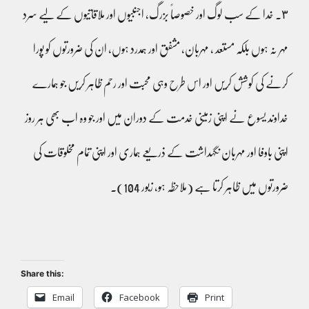
٣۔ خدا کے سب لوگ اور خصوصاً بزرگ، اجنبیوں اور ملاقاتیوں کے لیے سرد
مہر نہ ہوں بلکہ مستعد ، مہربان، مشفق اور ہمدرد ہوں، ان کی ضرورتوں کو پورا
کرنے کی کوشش کریں اور اس طرح وہی محبت اور رحم ظاہر کریں جو ہمارے
خداوند یسوع نے اپنی زمینی خدمت کے دوران میں اور جو وہ اب بھی ہر روز
اپنی باوفا اور مہربان نگہداشت کے ذریعے ہماری اور اپنی تمام مخلوقات کی
ضرورتوں میں ظاہر کرتا ہے (ملاحظہ ہو، زبور 104)۔
Share this:
Email
Facebook
Print