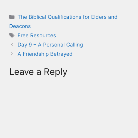
Categories
The Biblical Qualifications for Elders and
Deacons
Tags
Free Resources
Day 9 – A Personal Calling
A Friendship Betrayed
Leave a Reply
A
l
t
e
r
n
a