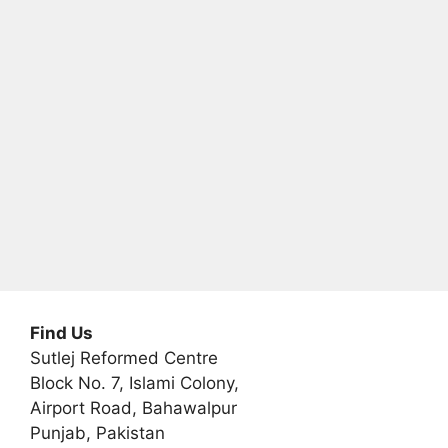
t
i
v
e
:
Find Us
Sutlej Reformed Centre
Block No. 7, Islami Colony,
Airport Road, Bahawalpur
Punjab, Pakistan