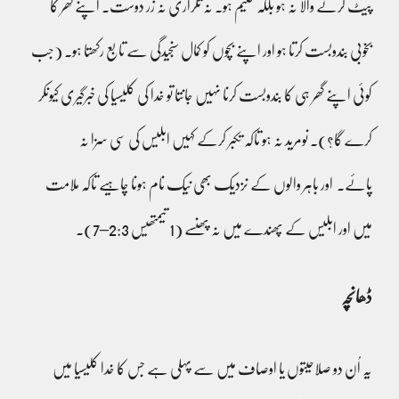
پیٹ کرنے والا نہ ہو بلکہ حلیم ہو۔ نہ تکراری نہ زر دوست۔ اپنے گھر کا
بخوبی بندوبست کرتا ہو اور اپنے بچوں کو کمال سنجیدگی سے تابع رکھتا ہو۔ (جب
کوئی اپنے گھر ہی کا بندوبست کرنا نہیں جانتا تو خدا کی کلیسیا کی خبرگیری کیونکر
کرے گا؟)۔ نومرید نہ ہو تاکہ تکبر کرکے کہیں ابلیس کی سی سزا نہ
پائے۔ اور باہر والوں کے نزدیک بھی نیک نام ہونا چاہیے تاکہ ملامت
میں اور ابلیس کے پھندے میں نہ پھنسے (1 تیمتھیس 2:3–7)۔
ڈھانچہ
یہ اُن دو صلاحیتوں یا اوصاف میں سے پہلی ہے جس کا خدا کلیسیا میں