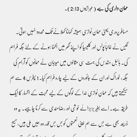
مہمان داری کی ہے
(عبرانیوں 2:13)۔
مسافرپروری یعنی مہمان نوازی ہمیشہ کھانا کھلانے تک محدود نہیں ہوتی۔
گیس نے غالباً پولس اور کلیسیا کو اپنے گھر میں اکٹھا ہونے کے لئے جگہ فراہم
کی۔ بائبل مقدس کی بہت سی مثالوں میں میزبان نے مہمانوں کو آرام کی
جگہ، خوراک اور ان کے جانوروں کے لیے چارہ فراہم کیا۔ 1 پطرس 4 سے ہم
سیکھتے ہیں کہ مہمان نوازی خدا کے لوگوں کے لیے محبت کے اظہار کا ایک
طریقہ ہے۔ اِسے بغیر بڑبڑائے خوشی اور رضامندی سے کرنا چاہیے۔ یہ وہ
ذریعہ بھی ہے جس سے ہم اپنی نعمتوں کو جس جس قدر وہ ہمیں ملی ہیں، مسیح