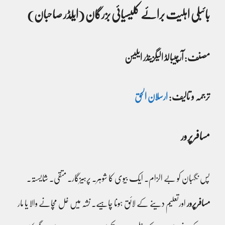
بائبلی اہلیت برائے کلیسیائی بزرگان (ایلڈر صاحبان)
مصنف: آرچیبالڈ الیگزینڈر ایلیسن
ترجمہ و تالیف:
ارسلان الحق
مسافرپرور
پس نگہبان کو بے الزام۔ ایک بیوی کا شوہر۔ پرہیزگار۔ متقی۔ شایستہ۔
مسافرپرور
اورتعلیم دینے کے لائق ہونا چاہیے۔ نشہ میں غل مچانے والا یا مار