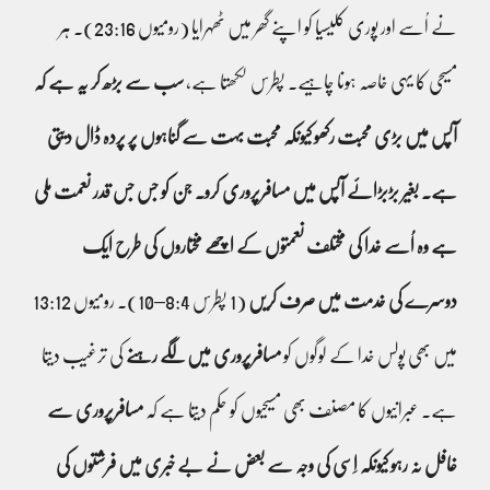
نے اُسے اور پوری کلیسیا کو اپنے گھر میں ٹھہرایا (رومیوں 23:16)۔ ہر
مسیحی کا یہی خاصہ ہونا چاہیے۔ پطرس لکھتا ہے،
سب سے بڑھ کر یہ ہے کہ
آپس میں بڑی محبت رکھو کیونکہ محبت بہت سے گناہوں پر پردہ ڈال دیتی
ہے۔ بغیر بڑبڑائے آپس میں مسافرپروری کرو۔ جن کو جس جس قدر نعمت ملی
ہے وہ اُسے خدا کی مختلف نعمتوں کے اچھے مختاروں کی طرح ایک
دوسرے کی خدمت میں صرف کریں
(1 پطرس 8:4–10)۔ رومیوں 13:12
میں بھی پولس خدا کے لوگوں کو
مسافرپروری میں لگے رہنے
کی ترغیب دیتا
ہے۔ عبرانیوں کا مصنف بھی مسیحیوں کو حکم دیتا ہے کہ
مسافرپروری سے
غافل نہ رہو کیونکہ اِسی کی وجہ سے بعض نے بے خبری میں فرشتوں کی