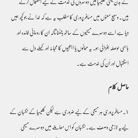
کے بدن یعنی کلیسیا میں دوسروں کی خدمت کے لیے استعمال کرتے
ہیں۔ وسیع معنوں میں مسافرپروری کا مطلب یہ ہے کہ خدا نے جو کچھ ہمیں
دِیا ہے اسے دوسرے مسیحیوں کے ساتھ بانٹنا تاکہ ان کا روحانی فائدہ اور
باہمی حوصلہ افزائی ہو۔ یہ مہمانوں یا اجنبیوں کا محبانہ اور کھلے دِل سے
استقبال اور اُن کی خدمت ہے۔
حاصل کلام
١۔ مسافرپروری ہر مسیحی کے لیے ضروری ہے لیکن کلیسیا کے نگہبان کے
لیےیہ لازمی وصف ہے۔ نگہبان کو اس معاملے میں دوسرے مسیحی