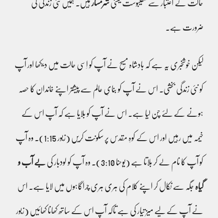
حالت کے اعتبار سے مفیبوست یعنی
شرمسار
ہیں۔ ہمیں نئی زندگی کی
ضرورت ہے۔
لیکن خوشخبری یہ ہے کہ بادشاہ مسیح نے آپ کو اِسی حالت میں دیکھا اور آپ
کو نئی زندگی بخشی۔ اس نے آپ کو بنایِ عالم سے پیشتر اپنے خاندان کا حصہ
ہونے کے لئے چن لیا ہے۔ اس نے آپ کو بلایا ہے کہ آپ اس کے
خیمہ میں رہیں اور اس کے کوہِ مقدس پر سکونت کریں (زبور 1:15)۔ وہ آپ
کو آپ کا نام لے کر بلاتا ہے (یوحنا 3:10)۔ وہ آپ کو لودبار کی
بے آب و
گیاہ
جگہ سے نکال کر اپنے کلام کی ہری ہری چراگاہوں میں لایا ہے۔ اس
نے آپ کے لیے میز تیار کی ہے تاکہ آپ اس کے ساتھ کھانا کھائیں (زبور