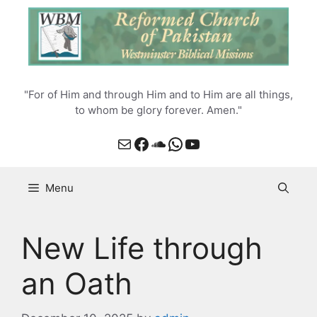
Skip
to
content
"For of Him and through Him and to Him are all things,
to whom be glory forever. Amen."
Mail
Facebook
SoundCloud
WhatsApp
YouTube
Menu
New Life through
an Oath