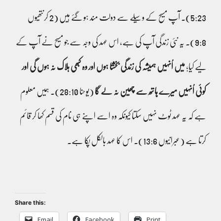
5:23)۔ آپ مسیح کے وسیلے سے دولت مند ہو گئے ہیں (2 کرنتھیوں
9:8)۔ یہ نئی زندگی آپ کی ہے، اس عہد کی وجہ سے جو مسیح نے آپ کے
لیے کیا؛
میں اُنہیں ہمیشہ کی زندگی بخشتا ہوں اور وہ کبھی ہلاک نہ ہوں گی اور
کوئی اُنہیں میرے ہاتھ سے چھین نہ لے گا
(یوحنا 28:10)۔ ہمیں معلوم
ہے کہ یہ عہد ٹوٹ نہیں سکتا کیونکہ وہ اسے اپنے ہی نام کی قسم کھا کر قائم
کرتا ہے (عبرانیوں 13:6)۔ اس کا عہد بالکل پکا ہے۔
Share this:
Email
Facebook
Print