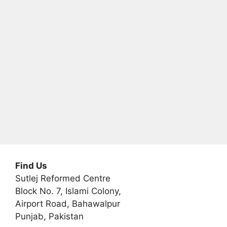
t
i
v
e
:
Find Us
Sutlej Reformed Centre
Block No. 7, Islami Colony,
Airport Road, Bahawalpur
Punjab, Pakistan