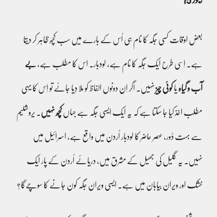
بعض اوقات کسی جگہ کا نام ہی اُس کے بارے میں سب کچھ ظاہر کر دیتا
ہے۔ اِسی طرح ایک جگہ کا نام ہے، لودبار۔ اس کا مطلب ہے،
بے
آب و گیاہ
یا
کوئی چیز
نہیں۔ اگر اِن دونوں الفاظ کو ملا دِیا جائے تو اِس کا یہی
مطلب اخذ کیا جا سکتا ہے کہ یہ ایک ایسی جگہ ہے جہاں
کچھ نہیں
۔ یروشلیم
سے بہت دُور، عصر حاضر کا لودبار اُردن میں واقع ہے، اسرائیل میں
نہیں۔ یہ گلیل کی جھیل کے مشرق میں، دریائے اُردن کے پار ایک
خشک اور ویران بیابان میں ہے۔ ایسی ویران جگہ کون جانے کا سوچےگا؟