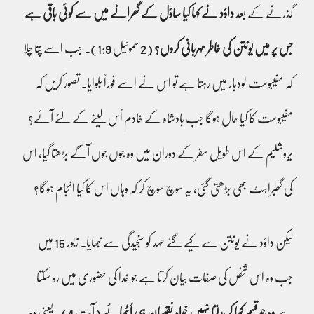
گذرنے کے بعد
داؤد نے کہا کیا ساؤل کے گھرانے میں سے کوئی باقی ہے
جس پر میں یونتن کی خاطر مہربانی کروں؟
(2 سموئیل 1:9)۔ جب اسے پتا چلا
کہ مفیبوست لودبار میں رہتا ہے تو اس نے اسے فوراً بلوایا۔ تصور کریں کہ
مفیبوست کا کیا حال ہوگا جب بادشاہ کے خادم اُس لینے کے لئے آئے؟
یروشلیم کے اس طویل سفر کے دوران میں وہ جوں جوں آگے بڑھتا گیا، اس
کی گھبراہٹ بھی بڑھتی گئی، یہ سوچ سوچ کر کہ وہاں اس کا کیا انجام ہوگا؟
لیکن داؤد نے یونتن سے کیے گئے عہد کو سنجیدگی سے نبھایا۔ زبور 15 میں
جب وہ اس شخص کی صفات بیان کرتا ہے جو خدا کی حضوری میں رہ سکتا
ہے
وہ جو قسم کھا کر بدلتا نہیں خواہ نقصان ہی اُٹھائے
(آیت 4)۔ یعنی وہ