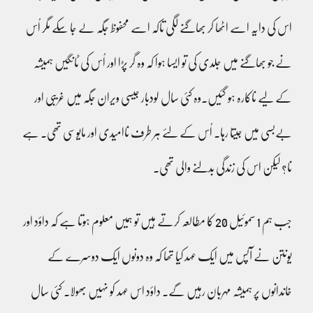
اس کی دایہ اسے اٹھا کر بھاگنے لگی تاکہ اسے محفوظ جگہ لے جا سکے مگر اُس
نے جو بھاگنے میں جلدی کی تو ایسا ہوا کہ وہ گر پڑا اور اُس کی ٹانگیں ہمیشہ
کے لیے ناکارہ ہو گئیں۔وہ کئی سال لودبار جیسی ویران جگہ میں غریبی اور
بےبسی میں جیتا رہا۔ اُس کے لئے ہر طرف ناامیدی اور مایوسی تھی۔ ہے
نا؟ لیکن اس کی زندگی بدلنے والی تھی۔
جب ہم 1 سموئیل 20 کا مطالعہ کرتے ہیں تو ہمیں معلوم ہوتا ہے کہ داؤد اور
یونتن نے آپس میں ایک عہد کیا تھا کہ وہ دونوں ایک دوسرے کے
خاندانوں پر ہمیشہ مہربان رہیں گے۔ داؤد اس عہد کو نہیں بھولا۔ کئی سال