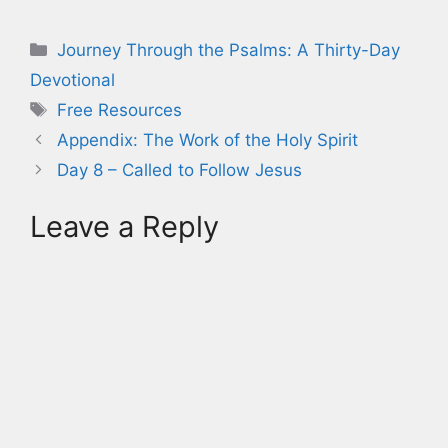
Categories
Journey Through the Psalms: A Thirty-Day
Devotional
Tags
Free Resources
Appendix: The Work of the Holy Spirit
Day 8 – Called to Follow Jesus
Leave a Reply
A
l
t
e
r
n
a