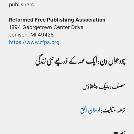
publishers.
Reformed Free Publishing Association
1894 Georgetown Center Drive
Jenison, MI 49428
https://www.rfpa.org
چودھواں دِن: ایک عہد کے ذریعے نئی زندگی
مصنف: مائیک ویلتھاؤس
ترجمہ و تالیف:
ارسلان الحق
زبور 15