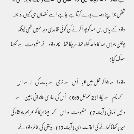
شخص جو اپنے وعدے پورے کرتا ہے چاہے اسے نقصان ہی کیوں نہ ہو۔
داؤد کے پاس اِس عہد کو پور ا کرنے کی کوئی ظاہری وجہ نہیں تھی کیونکہ
یونتن جو اِس عہد کا واحد گواہ تھا، مر چکا تھا۔ پھر داؤد نے مفیبوست سے کیسا
سلوک کیا؟
داؤد اسے بلوا کر محل میں لایا۔ اُس سے نرمی سے بات کی۔ اسُے اس
کے نام سے پکارا (2 سموئیل 6:9)۔ اُس کی ساری خاندانی زمین اسے
واپس لوٹائی (آیت 7)۔ مفیبوست اور اس کے بیٹے میکا کو عمر بھر بادشاہ کی
میز پر کھانا کھانے کی اجازت دی (آیت 13)۔ یونتن کی خاطر داؤد نے