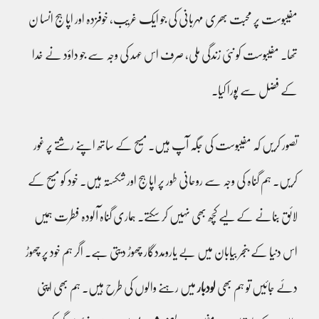
مفیبوست پر محبت بھری مہربانی کی جو ایک غریب، خوفزدہ اور اپاہج انسا ن
تھا۔ مفیبوست کو نئی زندگی ملی، صرف اس عہد کی وجہ سے جو داؤد نے خدا
کے فضل سے پورا کیا۔
تصور کریں کہ مفیبوست کی جگہ آپ ہیں۔ مسیح کے ساتھ اپنے رشتے پر غور
کریں۔ ہم گناہ کی وجہ سے روحانی طور پر اپاہج اور شکستہ ہیں۔ خود کو مسیح کے
لائق بنانے کے لیے کچھ بھی نہیں کر سکتے۔ ہماری گناہ آلودہ فطرت ہمیں
اس دنیا کے بنجر بیابان میں بے یارومددگار چھوڑ دیتی ہے۔ اگر ہم خود پر چھوڑ
دئے جائیں تو ہم بھی
لودبار
میں رہنے والوں کی طرح ہیں۔ ہم بھی اپنی