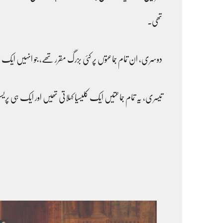
تھی۔
دوسری، ان تمام جماعتوں پر کئی بزرگ مقرر تھے، جو انہیں ایک ہ
تیسری، یہ تمام جماعتیں ایک کلیسیا کہلاتی تھیں اور ایک ہی پری