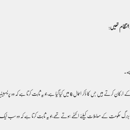
 انتظام تھیں
؛