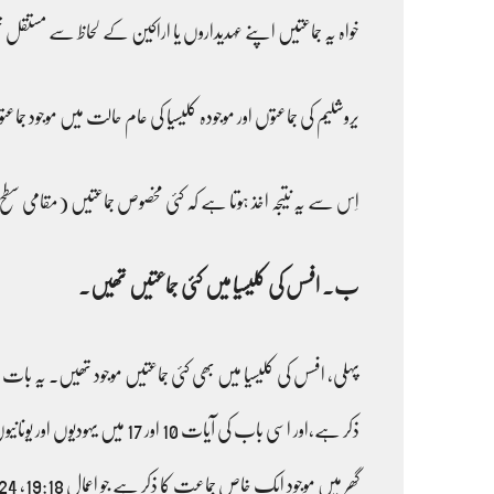
خواہ یہ جماعتیں اپنے عہدیداروں یا اراکین کے لحاظ سے مستقل 
یروشلیم کی جماعتوں اور موجودہ کلیسیا کی عام حالت میں موجود جم
اِس سے یہ نتیجہ اخذ ہوتا ہے کہ کئی مخصوص جماعتیں (مقامی سطح 
ب۔ افسس کی کلیسیا میں کئی جماعتیں تھیں۔