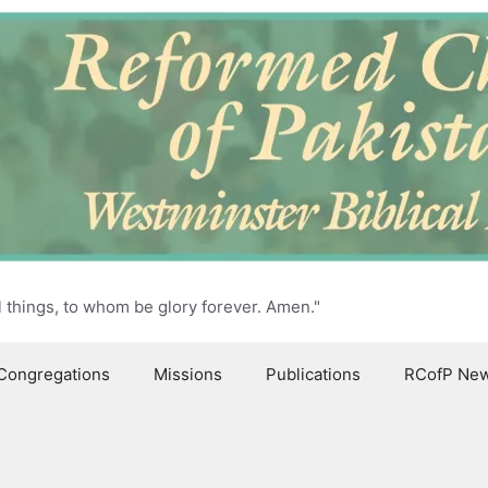
l things, to whom be glory forever. Amen."
Congregations
Missions
Publications
RCofP Ne