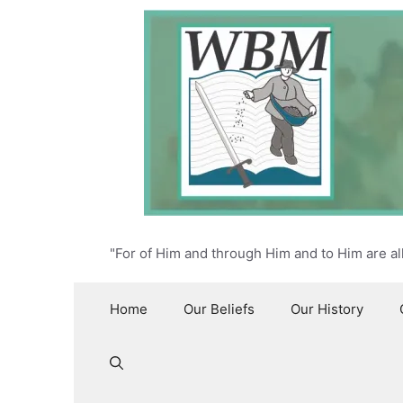
Skip
to
content
"For of Him and through Him and to Him are al
Home
Our Beliefs
Our History