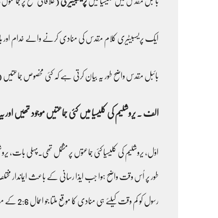
بائبل مقدس میں کلیسیا میں
پریسبیٹیری
(علاقائی سطح پر جماعتوں کی مجلس) کا
ایک پریسبیٹیری کلام مقدس کی منادی کرنے والے خدام اور بائبل مقدس ک
بائبل مقدس واضح طور یہ بیان کرتی ہے کہ کئی مخصوص جماعتیں 
الف ۔ یروشلیم کی کلیسیا میں کئی جماعتیں موجود تھیں اور ی
اوّل، یروشلیم کی کلیسیا کئی جماعتوں پر مشتمل تھی۔پہلی بات، ی
طور پر اُس وقت واضح ہوا جب ایذا رسانی کے باعث ایماندار مخ