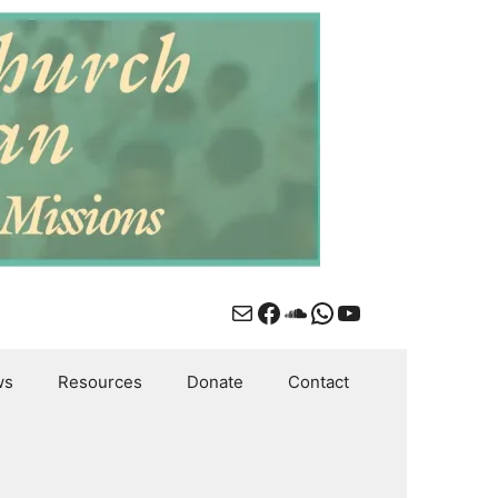
Mail
Facebook
SoundCloud
WhatsApp
YouTube
ws
Resources
Donate
Contact