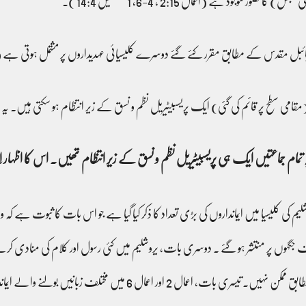
 تصور موجود ہے (اعمال 2:15 ، 4-6، 1 تیمتھیس 14:4 )۔
ے مطابق مقرر کئے گئے دوسرے کلیسیائی عہدیداروں پر مشتمل ہوتی ہے (رومیوں 7:12-8 ، 1 کرنتھیو
(مقامی سطح پر قائم کی گئی) ایک پریسبیٹیریل نظم و نسق کے زیر انتظام ہو سکتی ہیں
ہ تمام جماعتیں ایک ہی پریسبیٹیریل نظم و نسق کے زیر انتظام تھیں۔ اس کا اظہار
روشلیم کی کلیسیا میں ایمانداروں کی بڑی تعداد کا ذکر کیا گیا ہے جو اس بات کا ثبوت 
تلف جگہوں پر منتشر ہو گئے ۔ دوسری بات، یروشلیم میں کئی رسول اور کلام کی منادی 
رسول کو کم وقت کیلئے ہی منادی کا موقع ملتا جو اعمال 2:6 کے مطابق ممکن نہیں