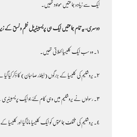
ایک سے زیادہ جماعتیں موجود تھیں۔
دوسری، یہ تمام جماعتیں ایک ہی پریسبیٹیریل نظم و نسق کے زیر
١۔ وہ سب ایک کلیسیا کہلاتی تھیں۔
٢۔ یروشلیم کی کلیسیا کے بزرگوں (ایلڈر صاحبان) کا ذکر کیا گیا ہے۔
٣۔ رسولوں نے یروشلیم میں وہی کام کئے جو ایک پریسبیٹیری کے ارکان کرتے ہیں جس کا ذکر اعمال 6 میں کیا گیا ہے جو یہ ثابت کرتا ہے کہ وہ پریسبیٹیری کے طور پر کام کر رہے تھے۔
٤۔ یروشلیم کی مختلف جماعتوں کو ایک کلیسیا مانا گیا اور کلیسیا کے بزرگ حکومت کے معاملات کیلئے اکٹھے ہوتے تھے جو یہ ثابت کرتا ہے کہ وہ سب ایک ہی پریسبیٹیریل نظم و نسق کے زیر انتظام تھیں۔