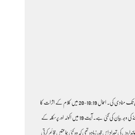
پہلی، افسس کی کلیسیا میں بھی کئی جماعتیں موجود تھیں۔ یہ بات اعمال 31:20 سے ثابت ہوتی ہے جہاں ذکر کیا گیا ہے کہ پولس نے افسس میں تین سال تک منادی کی۔ اعمال 18:19-20 میں کلام کے اثرات کا
ذکر ہے،اور اسی باب کی آیات 10 اور 17 میں یہودیوں اور یونانیوں کے درمیان فرق کا ذکر کیا گیا ہے۔ 1 کرنتھیوں 8:16-9 میں پولس کے افسس میں رہنے کی وجہ بیان کی گئی ہے۔ آیت 19 میں اکولہ اور پرسکلہ کے
ہ افسس کی کلیسیا میں ایمانداروں کی تعداد اِس قدر زیادہ تھی کہ وہ کئی جماعتیں قائم کرتی