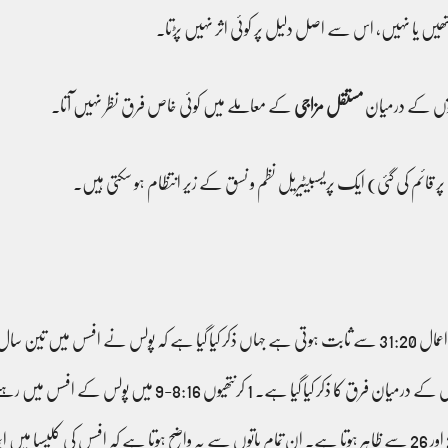
تھیں یا نہیں، اس سے اصل دلیل پر کوئی اثر نہیں پڑتا۔
اعتوں کے درمیان
مستقل مزاجی
کے معاملے میں کوئی خاص فرق نظر نہیں آتا۔
پر قائم کی گئی) ایک پریسبیٹیریل نظم و نسق کے زیر انتظام ہو سکتی ہیں۔
گھر میں موجود ایک خاص جماعت کا ذکر ہے جو اعمال 19:18، 24 اور 26 سے ظاہر ہوتا ہے۔ ان تمام باتوں سے یہ واضح ہوتا ہے ک