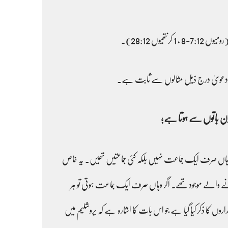
ں 28:12)۔
۔ یہ دعویٰ درج ذیل مثالوں سے ثابت ہے۔
 اِن باتوں سے ہوتا ہے؛
ہے کہ وہاں صرف ایک جماعت نہیں بلکہ کئی جماعتیں تھیں۔ یہ خاص
کرنے والے موجود تھے۔ اگر وہاں صرف ایک جماعت ہوتی تو ہر
۔ تیسری بات، اعمال 2 اور اعمال 6 میں مختلف زبانیں بولنے والے ایمانداروں کا ذکر کیا گیا ہے جو اس بات کا اشارہ ہے کہ یروشلیم میں