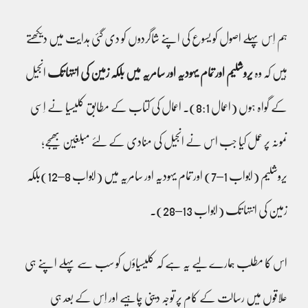
ہم اِس پہلے اصول کو یسوع کی اپنے شاگردوں کو دی گئی ہدایت میں دیکھتے
ہیں کہ وہ
یروشلیم اور تمام یہودیہ اور سامریہ میں بلکہ زمین کی انتہا تک
انجیل
کے گواہ ہوں (اعمال 8:1)۔ اعمال کی کتاب کے مطابق کلیسیا نے اِسی
نمونہ پر عمل کیا جب اس نے انجیل کی منادی کے لئے مبلغین بھیجے؛
یروشلیم (ابواب 1–7) اور تمام یہودیہ اور سامریہ میں (ابواب 8–12)بلکہ
زمین کی انتہا تک (ابواب 13–28)۔
اس کا مطلب ہمارے لیے یہ ہے کہ کلیسیاؤں کو سب سے پہلے اپنے ہی
علاقوں میں رسالت کے کام پر توجہ دینی چاہیے اور اِس کے بعد ہی