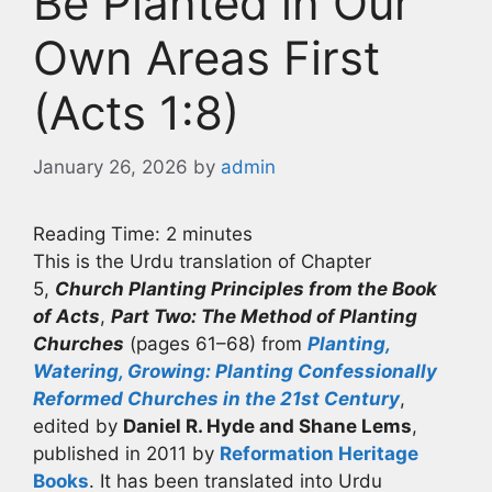
Be Planted in Our
Own Areas First
(Acts 1:8)
January 26, 2026
by
admin
Reading Time:
2
minutes
This is the Urdu translation of Chapter
5,
Church Planting Principles from the Book
of Acts
,
Part Two: The Method of Planting
Churches
(pages 61–68) from
Planting,
Watering, Growing: Planting Confessionally
Reformed Churches in the 21st Century
,
edited by
Daniel R. Hyde and Shane Lems
,
published in 2011 by
Reformation Heritage
Books
. It has been translated into Urdu