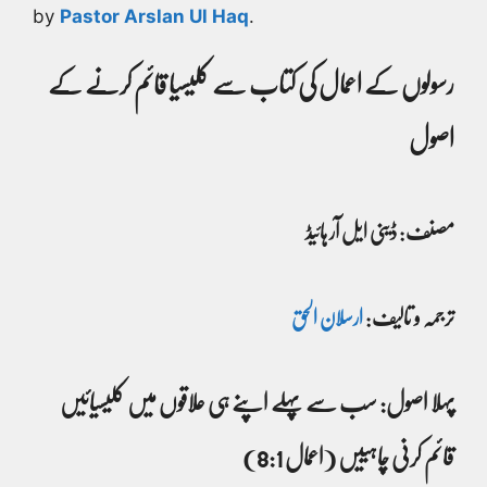
by
Pastor Arslan Ul Haq
.
رسولوں کے اعمال کی کتاب سے کلیسیا قائم کرنے کے
اصول
مصنف: ڈینی ایل آر ہائیڈ
ترجمہ و تالیف:
ارسلان الحق
پہلا اصول: سب سے پہلے اپنے ہی علاقوں میں کلیسیائیں
قائم کرنی چاہییں (اعمال 8:1)