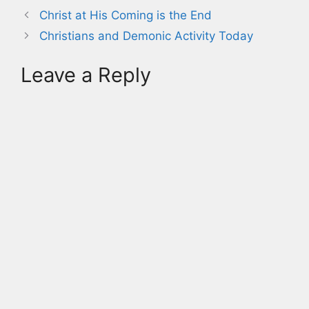
Christ at His Coming is the End
Christians and Demonic Activity Today
Leave a Reply
A
l
t
e
r
n
a
t
i
v
e
: