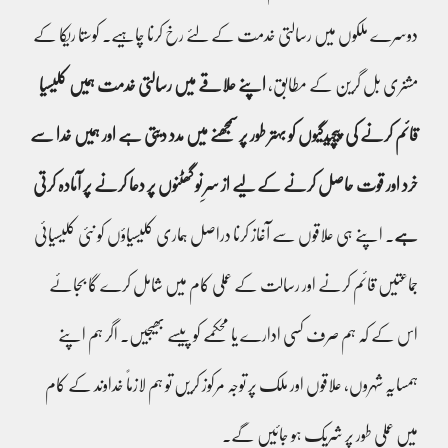
دوسرے ملکوں میں رسالتی خدمت کے لئے رخ کرنا چاہیے۔ کوستا ریکا کے
مشنری بل گرین کے مطابق،
اپنے علاقے میں رسالتی خدمت ہمیں کلیسیا
قائم کرنے کی پیچیدگیوں کو بہتر طور پر سمجھنے میں مدد دیتی ہے اور ہمیں خدا سے
خرد اور قوت حاصل کرنے کے لیے از سرِ نو گھٹنوں پر دعا کرنے پر آمادہ کرتی
ہے
۔ اپنے ہی علاقوں سے آغاز کرنا دراصل ہماری کلیسیاؤں کو نئی کلیسیائی
جماعتیں قائم کرنے اور رسالت کے عملی کام میں شامل کرے گا بجائے
اس کے کہ ہم صرف کسی ادارے یا محکمے کو پیسے بھیجیں۔ اگر ہم اپنے
ہمسایہ شہروں، علاقوں اور ملک پر توجہ مرکوز کریں تو ہم لازماً خداوند کے کام
میں عملی طور پر شریک ہو جائیں گے۔