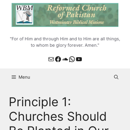
Skip
to
content
"For of Him and through Him and to Him are all things,
to whom be glory forever. Amen."
Mail
Facebook
SoundCloud
WhatsApp
YouTube
Menu
Principle 1:
Churches Should