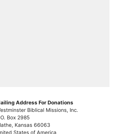
t
i
v
e
:
ailing Address For Donations
estminster Biblical Missions, Inc.
.O. Box 2985
lathe, Kansas 66063
nited States of America