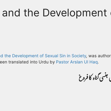
and the Development o
 the Development of Sexual Sin in Society
, was author
been translated into Urdu by
Pastor Arslan Ul Haq
.
جنسی گناہ کا فروغ