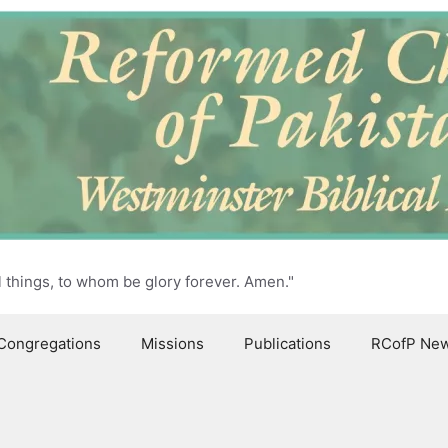
l things, to whom be glory forever. Amen."
Congregations
Missions
Publications
RCofP Ne