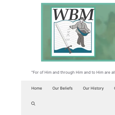
Skip
to
content
"For of Him and through Him and to Him are al
Home
Our Beliefs
Our History