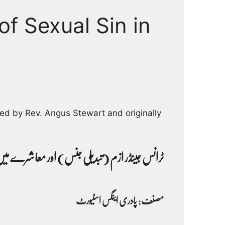
f Sexual Sin in
ed by Rev. Angus Stewart and originally
ٹرانس جینڈر ازم (تبدیلی جنس) اور معاشرے میں 
مصنف: پادری اینگس اسٹیورٹ