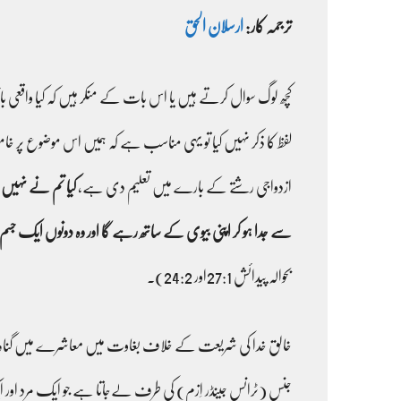
ترجمہ کار:
ارسلان الحق
کچھ لوگ سوال کرتے ہیں یا اس بات کے منکر ہیں کہ کیا واقعی ب
لفظ کا ذکر نہیں کیا تو یہی مناسب ہے کہ ہمیں اس موضوع پر خامو
ازدواجی رشتے کے بارے میں تعلیم دی ہے،
کیا تم نے نہیں پ
سے جدا ہو کر اپنی بیوی کے ساتھ رہے گا اور وہ دونوں ایک ج
بحوالہ پیدائش 27:1اور 24:2)۔
خالق خدا کی شریعت کے خلاف بغاوت میں معاشرے میں گناہ کا فروغ غیر بائبلی طلاق
جنس (ٹرانس جینڈر اِزم) کی طرف لےجاتا ہے جو ایک مرد اور ایک