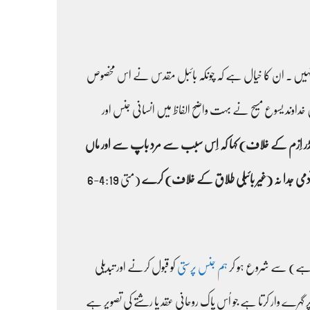
ے یا نہیں ۔ ان کا خیال ہے کہ چونکہ بائبل مقدس نے اس مخصوص
ن خداوند یسوع مسیح نے بہت واضح الفاظ میں انسانی جنس اور
 جینڈر اِزم کے خلاف) کہا کہ اِس سبب سے مرد باپ سے اور ماں
آدمی جدا نہ (غیر بائبلی طلاق کے خلاف) کرے
(متی 4:19-6
ہم جنس پرستی
کو قبول کرنے اور تبدیلی
رے وار کرتا ہے جو اُس پاک روحانی عقد یا رشتے کی تصویر ہے