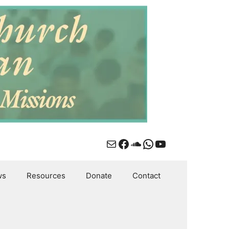
Mail
Facebook
SoundCloud
WhatsApp
YouTube
ws
Resources
Donate
Contact