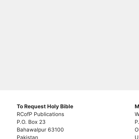
To Request Holy Bible
M
RCofP Publications
W
P.O. Box 23
P
Bahawalpur 63100
O
Pakistan
U