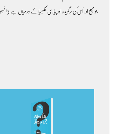
جو مسیح اور اُس کی برگزیدہ اور پیاری کلیسیا کے درمیان ہے (افسیوں 29:5-2