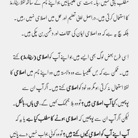
مطلب باقی نہیں رہا۔ بہت سی کلیسیائیں جو اپنے نام کے ساتھ لفظ ریفارمڈ
کا استعمال کرتی ہیں، دراصل اپنی تعلیم اور عمل میں اصلاحی نہیں رہیں۔
بلکہ سچ یہ ہے کہ وہ اصلاحی ایمان کی مخالف اور دشمن بن چکی ہیں۔
اِسی طرح بعض لوگ بھی ایسے ہیں جو اپنے آپ کو
اصلاحی
(ریفارمڈ)
کہتے
ہیں۔ ممکن ہے کہ جس کلیسیا سے وہ وابستہ ہیں وہ اپنے نام میں
اصلاحی
کا
لفظ استعمال نہ کرتی ہو مگر وہ خود کو
اصلاحی
کہتے ہیں۔ اگر آپ ان سے
پوچھیں،
کیا آپ اصلاحی ہیں؟
تو وہ بلا جھجھک کہیں گے،
جی ہاں، بالکل
۔
لیکن اگر آپ ان سے پوچھیں کہ
اصلاحی ہونے کا مطلب کیا ہے
یا یہ کہ
آپ اپنے آپ کو اصلاحی کیوں کہتے ہیں؟
تو وہ کوئی جواب نہیں دے پائیں