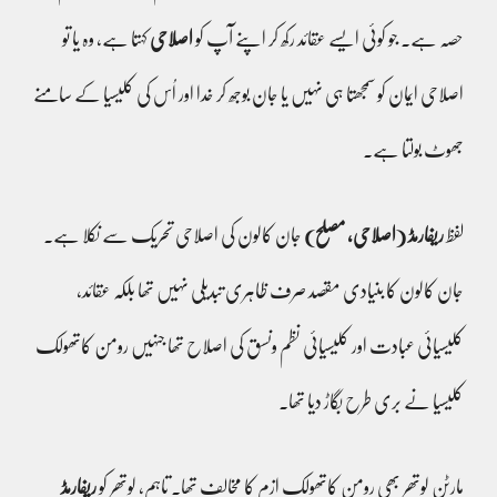
حصہ ہے۔ جو کوئی ایسے عقائد رکھ کر اپنے آپ کو
اصلاحی
کہتا ہے، وہ یا تو
اصلاحی ایمان کو سمجھتا ہی نہیں یا جان بوجھ کر خدا اور اُس کی کلیسیا کے سامنے
جھوٹ بولتا ہے۔
لفظ
ریفارمڈ (اصلاحی، مصلح)
جان کالون کی اصلاحی تحریک سے نکلا ہے۔
جان کالون کا بنیادی مقصد صرف ظاہری تبدیلی نہیں تھا بلکہ عقائد،
کلیسیائی عبادت اور کلیسیائی نظم ونسق کی اصلاح تھا جنہیں رومن کاتھولک
کلیسیا نے بری طرح بگاڑ دیا تھا۔
مارٹن لوتھر بھی رومن کاتھولک ازم کا مخالف تھا۔ تاہم، لوتھر کو
ریفارمڈ