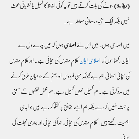
(ریفارمڈ)
ہونے کی بات کرتے ہیں تو یہ کوئی الفاظ کا کھیل یا نظریاتی بحث
نہیں بلکہ ایک سنجیدہ روحانی معاملہ ہے۔
میں اصلاحی ہوں۔ میں اِس لئے
اصلاحی
ہوں کہ میں پورے دل سے
ایمان رکھتا ہوں کہ
اصلاحی ایمان
کلامِ مقدس کی سچائی ہے۔ اور کلامِ مقدس
کی سچائی انتہائی اہم ہے کیونکہ یہی فردوس اور جہنم کے درمیان فرق کرنے
میں مدد کرتی ہے۔ ہم کھیل نہیں کھیل رہے، ہم محض لفظوں کے معنی
پر بحث نہیں کر رہے بلکہ ہم ایسے حقائق پر گفتگو کر رہے ہیں جو ابدی
اہمیت رکھتے ہیں ، کلامِ مقدس کی سچائی، خدا کی سچائی اور ہماری نجات کی
سچائی۔