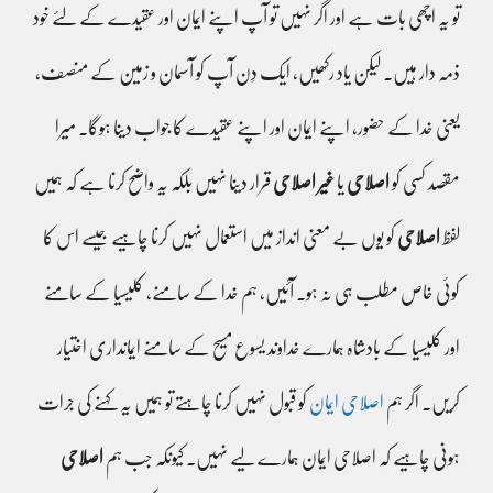
تو یہ اچھی بات ہے اور اگر نہیں تو آپ اپنے ایمان اور عقیدے کے لئے خود
ذمہ دار ہیں۔ لیکن یاد رکھیں، ایک دِن آپ کو آسمان و زمین کے منصف،
یعنی خدا کے حضور، اپنے ایمان اور اپنے عقیدے کا جواب دینا ہوگا۔ میرا
مقصد کسی کو
اصلاحی
یا
غیر اصلاحی
قرار دینا نہیں بلکہ یہ واضح کرنا ہے کہ ہمیں
لفظ
اصلاحی
کو یوں بے معنی انداز میں استعمال نہیں کرنا چاہیے جیسے اس کا
کوئی خاص مطلب ہی نہ ہو۔ آئیں، ہم خدا کے سامنے، کلیسیا کے سامنے
اور کلیسیا کے بادشاہ ہمارے خداوند یسوع مسیح کے سامنے ایمانداری اختیار
کریں۔ اگر ہم
اصلاحی ایمان
کو قبول نہیں کرنا چاہتے تو ہمیں یہ کہنے کی جرات
ہونی چاہیے کہ اصلاحی ایمان ہمارے لیے نہیں۔ کیونکہ جب ہم
اصلاحی