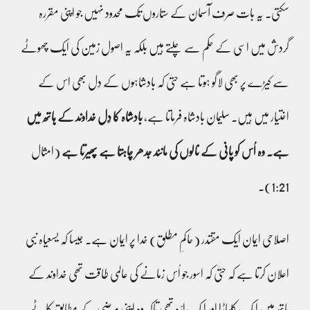
سکتی۔ یہ بات صرف آسمان کے ستاروں تک محدود نہیں جو اپنی مقررہ
گردش میں اسی کے حکم سے چلتے ہیں بلکہ یہ اصول زمین کی ایک چھوٹے
سے کیڑے پر بھی لاگو ہوتا ہے حتیٰ کہ بادشاہوں کے دِل بھی اس کے
اختیار میں ہیں۔ سلیمان بادشاہ فرماتا ہے،
بادشاہ کا دِل خداوند کے ہاتھ میں
ہے۔ وہ اُس کو پانی کے نالوں کی مانند جدھر چاہتا ہے پھیرتا ہے
(امثال
1:21)۔
اصلاحی ایمان ایک مقتدر (حاکمِ مطلق) خدا پر ایمان ہے۔ جیسا کہ یسعیاہ نبی
اعلان کرتا ہے کہ حتیٰ کہ اسور جو اُس زمانے کی عالمی طاقت تھی خداوند کے
ہاتھ میں ایک کلہاڑا اور ایک ارّہ تھی تاکہ وہ اپنی مرضی کے مطابق کاٹے