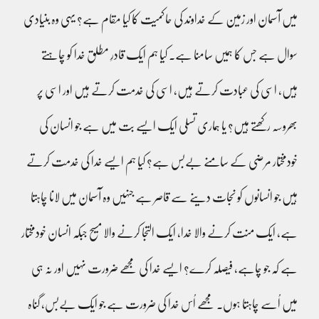
میں آسمان اور زمین کے خداوند کی حاکمیت کا کیا مقام ہے؟ یہی وہ بنیادی
سوال ہے جس کا ہمیں سامنا ہے۔ کیا ہم ایک قادرِ مطلق خدا کو چاہتے
ہیں، اسی کی عبادت کرتے ہیں، اسی کی خدمت کرتے ہیں اور اسی پر
بھروسہ رکھتے ہیں؟ یا ہماری تسلی ایک ایسے بت میں ہے جو انسان کی
خودمختار مرضی کے سامنے بےبس ہے؟ کیا ہم ایسے خدا کی خدمت کرتے
ہیں جو انسانوں کو نجات دینے سے قاصر ہے جنہیں وہ آسمان میں لانا چاہتا
ہے، ایک منت کرنے والا خدا، ایک التجا کرنے والا مسیح جبکہ انسان خودمختار
ہے کہ جو چاہے، فیصلہ کرے؟ ایسے خدا کی مجھے ضرورت نہیں اور نہ ہی
میں اُسے چاہتا ہوں۔ مجھے اُس خدا کی ضرورت ہے جو ایک بےبس، گناہ