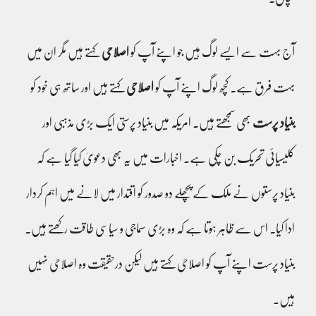
آج بہت سے ایسے لوگ ہیں جو اپنے آپ کو
اصلاحی
کہتے ہیں مگر ان میں
بہت فرق ہے۔ کچھ لوگ اپنے آپ کو
اصلاحی
کہتے ہیں اور ساتھ ہی خود کو
بنیاد پرست
بھی سمجھتے ہیں۔ امریکہ میں بنیاد پرستی ایک بڑی مذہبی اور
کلیسیائی تحریک بن چکی ہے۔ اخبارات میں یہ بھی دعویٰ کیا گیا ہے کہ
بنیاد پرستوں نے ملک کے پچھلے دو صدور کو اقتدار میں لانے میں اہم کردار
ادا کیا۔ اس سے ظاہر ہوتا ہے کہ وہ بڑی سماجی و سیاسی طاقت رکھتے ہیں۔
بنیاد پرست اپنے آپ کو اصلاحی کہتے ہیں لیکن درحقیقت وہ اصلاحی نہیں
ہیں۔