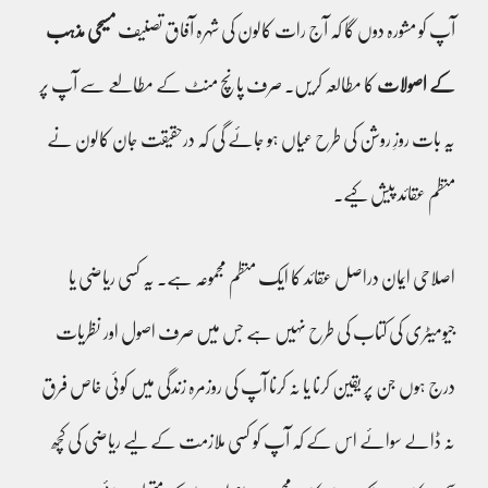
آپ کو مشورہ دوں گا کہ آج رات کالون کی شہرہ آفاق تصنیف
مسیحی مذہب
کے اصولات
کا مطالعہ کریں۔ صرف پانچ منٹ کے مطالعے سے آپ پر
یہ بات روزِ روشن کی طرح عیاں ہو جائے گی کہ درحقیقت جان کالون نے
منظم عقائد پیش کیے۔
اصلاحی ایمان دراصل عقائد کا ایک منظم مجموعہ ہے۔ یہ کسی ریاضی یا
جیومیٹری کی کتاب کی طرح نہیں ہے جس میں صرف اصول اور نظریات
درج ہوں جن پر یقین کرنا یا نہ کرنا آپ کی روزمرہ زندگی میں کوئی خاص فرق
نہ ڈالے سوائے اس کے کہ آپ کو کسی ملازمت کے لیے ریاضی کی کچھ