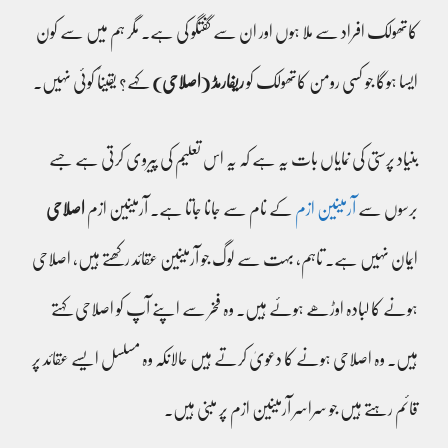
کاتھولک افراد سے ملا ہوں اور ان سے گفتگو کی ہے۔ مگر ہم میں سے کون
ایسا ہوگا جو کسی رومن کاتھولک کو
ریفارمڈ (اصلاحی)
کہے؟ یقیناً کوئی نہیں۔
بنیاد پرستی کی نمایاں بات یہ ہے کہ یہ اس تعلیم کی پیروی کرتی ہے جسے
برسوں سے
آرمینین ازم
کے نام سے جانا جاتا ہے۔ آرمینین ازم
اصلاحی
ایمان نہیں ہے۔ تاہم، بہت سے لوگ جو آرمینین عقائد رکھتے ہیں، اصلاحی
ہونے کا لبادہ اوڑھے ہوئے ہیں۔ وہ فخر سے اپنے آپ کو اصلاحی کہتے
ہیں۔ وہ اصلاحی ہونے کا دعویٰ کرتے ہیں حالانکہ وہ مسلسل ایسے عقائد پر
قائم رہتے ہیں جو سراسر آرمینین ازم پر مبنی ہیں۔