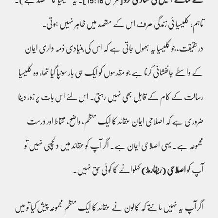
تاہم، کلیسیا ئی زندگی صرف اس کے مقصد میں ظاہر نہیں ہوتی۔
درحقیقت، جو کلیسیا یہ بھول جاتی ہے کہ اس کی بنیادی ذمہ داری ایمان
کے واسطے جانفشانی کرنا ہے جو مقدسوں کو ایک ہی بار سونپا گیا تھا، وہ کلیسیا
رسالت کے کام کے قابل بھی نہیں رہتی۔ اس لئے اس بات پر زور دینا
ضروری ہے کہ اصلاحی ایمان عقائد کا ایک منظم، واضح، محتاط اور درست
مجموعہ ہے۔ یہی اصلاحی ایمان ہے۔ اگر آپ کو عقائد میں دلچسپی نہیں تو
آپ کو
اصلاحی (ریفارمڈ)
کہلوانے کا کوئی حق نہیں۔
اگر آپ یہ نہیں مانتے کہ کالون نے عقائد کا ایک منظم مجموعہ پیش کیا تو میں