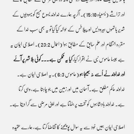
اور تراشے (یسعیاہ 15:10)۔ اگرچہ ہمارے خداوند یسوع مسیح کو یہودیوں کے
شریر ہاتھوں ہیرودیس اور پیلاطس کے حوالہ کیا گیا تو یہ بھی سب خدا کے
مقررہ انتظام اور علم سابق کے مطابق ہوا (اعمال 23:2)۔ اصلاحی ایمان یہ
ہے جیسا عاموس نبی نے اقرار کیا،
کیا یہ ممکن ہے۔۔۔کوئی بلا شہر پر آئے
اور خداوند نے اُسے نہ بھیجا ہو
(عاموس 6:3).یہ اصلاحی ایمان ہے۔
خداوند حاکم مطلق ہے۔آسمان میں اور زمین میں جو چاہتا ہے، وہی کرتا
ہے۔ خداوند بادشاہوں کو تخت پر بٹھاتا ہے اور اپنی مرضی سے گرا دیتا ہے۔
اصلاحی ایمان ہمیں خود سے یہ سوال پوچھنے کا تقاضا کرتا ہے، ہمارے عقیدہ