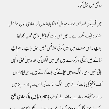
روشنی میں پیش کیا۔
میں آپ کی توجہ اس طرف مبذول کروانا چاہتا ہوں کہ اصلاحی ایمان دراصل
عقائد کا ایک مجموعہ ہے۔ ہمیں اس بات کو بالکل واضح طور پر سمجھ لینا
چاہیے۔ اس معاملے میں ہمیں کوئی غلط فہمی نہیں ہونی چاہیے۔ ہم ایسے
زمانے میں زندگی بسر کر رہے ہیں جس میں لوگوں کی عقائد میں کوئی دلچسپی
باقی نہیں رہی۔ لوگ
روحیں بچانے
کی بات کرتے ہیں۔ غیر ایمانداروں
تک پہنچنے کی بات کرتے ہیں۔ لوگ رسالت کی اہمیت پر زور دیتے ہیں
(اور درحقیقت، ہمارے خداوند نے خود فرمایا،
تمام دنیا میں جا کر ساری خلق
کے سامنے انجیل کی منادی کرو
[مرقس 15:16]۔ یہ کلیسیا کا مقصد ہے)۔