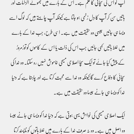
آپ کو اس کی سچائی کا علم ہے۔ اس کے بارے میں جھوٹے الزامات اور
باتیں سن کر آپ کا دِل زخمی ہو جاتا ہے کیونکہ آپ چاہتے ہیں کہ لوگ اسے
ویسا ہی جانیں جیسی وہ حقیقت میں ہے۔ اسی طرح، جب خدا کے بارے
میں غلط باتیں کہی جائیں جب اس کی ذات یا اس کے کاموں کو توڑمروڑ
کے پیش کیا جائے تو ایک سچا اصلاحی مسیحی خاموش نہیں رہ سکتا۔ وہ خدا کی
سچائی کا دفاع کرے گا کیونکہ وہ خدا سے محبت کرتا ہے اور چاہتا ہے کہ دنیا
خدا کو ویسا ہی جانے جیسا وہ حقیقت میں ہے۔
ایک اصلاحی مسیحی کی خواہش یہی ہوتی ہے کہ دنیا خدا کو ویسا ہی جانے جیسا
وہ اصل میں ہے۔ وہ نہ صرف خدا کے بارے میں غلط باتوں کو ناپسند کرتا