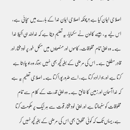
اصلاحی ایمان کیا ہے؟ چونکہ اصلاحی ایمان خدا کے بارے میں سچائی ہے،
اس لیے یہ، جیسے کالون نے سکھایا، یہ تعلیم دیتا ہے کہ خداوند ہی اکیلا خدا
ہے۔ وہ اپنی تمام مخلوقات، کاموں اور منصوبوں میں مکمل طور پر خودمختار اور
قادرِ مطلق ہے۔ اس کی مرضی کے بغیر کچھ بھی نہیں ہوتا، وہ جو چاہتا ہے
کرتا ہے اور جو ارادہ کرتا ہے، اسے ضرور پورا کرتا ہے۔ اصلاحی تعلیم یہ ہے
کہ خدا آسمان اور زمین کا خالق ہے۔ وہ اپنی قدرت کے کلام سے تمام
مخلوقات کو سنبھالتا ہے اور اپنی خودمختار قوت سے ہر ایک پر حکومت کرتا
ہے، یہاں تک کہ کوئی مخلوق بھی اس کی مرضی کے بغیر کچھ نہیں کر