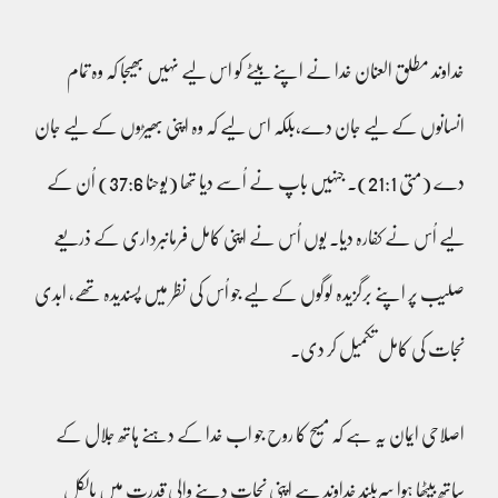
خداوند مطلق العنان خدا نے اپنے بیٹے کو اس لیے نہیں بھیجا کہ وہ تمام
انسانوں کے لیے جان دے،بلکہ اس لیے کہ وہ اپنی بھیڑوں کے لیے جان
دے (متی 21:1)۔ جنہیں باپ نے اُسے دیا تھا (یوحنا 37:6) اُن کے
لیے اُس نے کفارہ دیا۔ یوں اُس نے اپنی کامل فرمانبرداری کے ذریعے
صلیب پر اپنے برگزیدہ لوگوں کے لیے جو اُس کی نظر میں پسندیدہ تھے، ابدی
نجات کی کامل تکمیل کر دی۔
اصلاحی ایمان یہ ہے کہ مسیح کا روح جو اب خدا کے دہنے ہاتھ جلال کے
ساتھ بیٹھا ہوا سربلند خداوند ہے اپنی نجات دینے والی قدرت میں بالکل