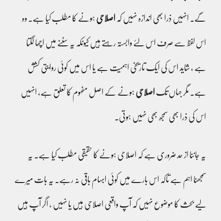
گے۔ انہیں ذرا بھی اندازہ نہیں کہ
اصلاحی
ہونے کا مطلب کیا ہے۔ وہ
اس لفظ سے صرف اس لئے وابستہ رہتے ہیں کیونکہ یہ سننے میں اچھا لگتا
ہے ، شاید اس کی ایک تاریخی اہمیت ہے یا اس میں کوئی روایتی کشش
ہے۔ مگر جہاں تک
اصلاحی
ہونے کے اصل مفہوم کا تعلق ہے، انہیں
اس کی ذرا بھی سمجھ بھی نہیں ہوتی۔
یہ جاننا از حد ضروری ہے کہ اصلاحی ہونے کا حقیقی مطلب کیا ہے۔ یہ
سمجھنا اہم ہے تاکہ اس بارے میں کوئی ابہام باقی نہ رہے۔ یہ بات میرے
لیے بحث کا موضوع نہیں کہ آپ واقعی اصلاحی ہیں یا نہیں ، اگر آپ ہیں