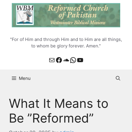
Skip
to
content
"For of Him and through Him and to Him are all things,
to whom be glory forever. Amen."
Mail
Facebook
SoundCloud
WhatsApp
YouTube
Menu
What It Means to
Be ”Reformed”