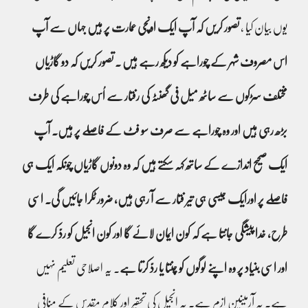
یوں بیان کیا ،
تصور کریں کہ آپ ایک اونچی عمارت پر ہیں جہاں سے آپ
اس مصروف شہر کے چوراہے کو دیکھ رہے ہیں ۔ تصور کریں کہ دو گاڑیاں
مختلف سڑکوں سے ساٹھ میل فی گھنٹہ کی رفتار سے اُس چوراہے کی طرف
بڑھ رہی ہیں اور وہ چوراہے سے صرف سو فٹ کے فاصلے پر ہیں۔ آپ
ایک صحیح اندازے کے ساتھ کہہ سکتے ہیں کہ وہ دونوں گاڑیاں چونکہ ایک ہی
فاصلے پر اورایک جیسی ہی تیر فتار سے آ رہی ہیں، ضرور ٹکرا جائیں گی۔ اسی
طرح، خدا پیشگی جانتا ہے کہ کون ایمان لائے گا اور کون انجیل کو ردّ کرے گا
اور اسی بنیاد پر وہ اپنے لوگوں کو چنتا یا ردّ کرتا ہے
۔ یہ اصلاحی تعلیم نہیں
ہے۔ یہ آرمینین ازم ہے۔ یہ انجیل کی تحقیر اور کلامِ مقدس کے منافی