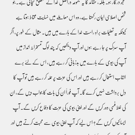
سمجھ درکار ہو۔ بلکہ، عقائد کا یہ مجموعہ دراصل خدا کے متعلق سچائی ہے۔ جو
شخص اصلاحی ایمان رکھتا ہے، وہ اس معاملے میں نہایت محتاط ہوتا ہے
کیونکہ یہ تعلیمات براہِ راست خدا کے بارے میں ہیں۔ مثال کے طور پر، اگر
آپ سڑک پر جا رہے ہوں اور آپ دیکھیں کہ چند لوگ تمسخرانہ انداز میں
آپ کی بیوی کے بارے میں بدزبانی کر رہے ہیں، اس کے لئے برے
القاب استعمال کر رہے ہیں اور اس کی عزت پر حملہ کر رہے ہیں تو آپ کا
دِل برداشت نہیں کرے گا۔ آپ فوراً ان کی بات کا جواب دیں گے، ان
کی غلط فہمی دور کریں گے اور اپنی بیوی کی عزت کا دفاع کریں گے۔ آپ
ایسا کیوں کریں گے؟ اس لیے کہ آپ اپنی بیوی سے محبت کرتے ہیں اور