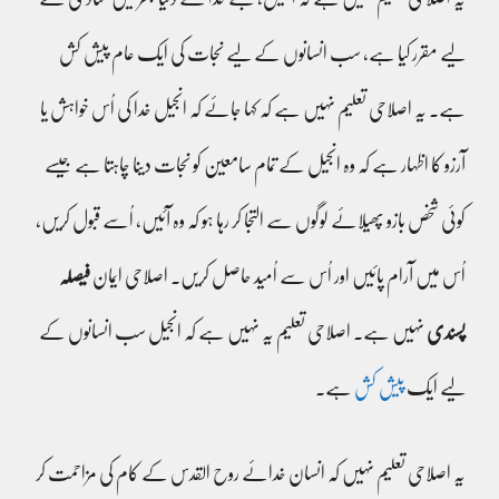
لیے مقرر کیا ہے، سب انسانوں کے لیے نجات کی ایک عام پیش کش
ہے۔ یہ اصلاحی تعلیم نہیں ہے کہ کہا جائے کہ انجیل خدا کی اُس خواہش یا
آرزو کا اظہار ہے کہ وہ انجیل کے تمام سامعین کو نجات دینا چاہتا ہے جیسے
کوئی شخص بازو پھیلائے لوگوں سے التجا کر رہا ہو کہ وہ آئیں، اُسے قبول کریں،
اُس میں آرام پائیں اور اُس سے اُمید حاصل کریں۔ اصلاحی ایمان
فیصلہ
پسندی
نہیں ہے۔ اصلاحی تعلیم یہ نہیں ہے کہ انجیل سب انسانوں کے
لیے ایک
پیش کش
ہے۔
یہ اصلاحی تعلیم نہیں کہ انسان خدائے روح القدس کے کام کی مزاحمت کر