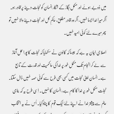
میں ڈوبے ہوئے اور مکمل بگاڑ کے شکار انسان کو نجات دینے پر قادر ہو۔
اگر میرا خدا ایسا نہیں، اگر وہ قادرِ مطلق، حاکمِ کل اور نجات دینے والا نہیں تو
پھر میرے لئے کوئی امید نہیں۔
اصلاحی ایمان یہ ہے کہ جیسا کہ کالون نے سکھایا کہ نجات کا پورا عمل آغاز
سے لے کر انجام تک مکمل طور پر خدا کی حاکمیت اور قدرت کے تابع
ہے۔ انسان اپنی نجات میں کسی بھی طرح سے کوئی حصہ نہیں ڈال سکتا۔
نجات مکمل طور پر خدا کا کام ہے، انسان کا نہیں۔ اِسی طرح یہ کہ بنای
عالم سے پیشتر خدا نے اپنے لئے ایک قوم کا چناؤ کیا۔ اُس نے یہ انتخاب