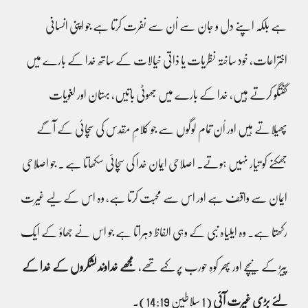
ہے بلکہ اپنے دل و جان سے اُن سے نفرت کرتا ہے
جو اپنی انسانی
اختراعات، خود ساختہ نظریات یا ذاتی خیالات کے ساتھ خدا کے بارے میں
گفتگو کرتے ہیں، خدا کے بارے میں جھوٹی باتیں، بہتان اور لغویات
پھیلاتے ہیں اور اُن تمام لوگوں سے جو کلامِ مقدس کی سچائی کے آگے
جھکنے کو تیار نہیں ہوتے۔ اصلاحی ایمان خدا کی سچائی سکھاتا ہے ۔ جو اصلاحی
ایمان سے واقف ہے اور اس سے محبت کرتا ہے، وہ اس کے لیے غیرت
رکھتا ہے۔ وہ ایلیاہ نبی کے وہی الفاظ دہراتا ہے جو اس نے جھاؤ کے ایک
پیڑ کے نیچے اور پھر کوہِ حورب پر کہے تھے،
مجھے خداوند لشکروں کے خدا کے
لئے بڑی غیرت آئی
(1 سلاطین 14:19)۔