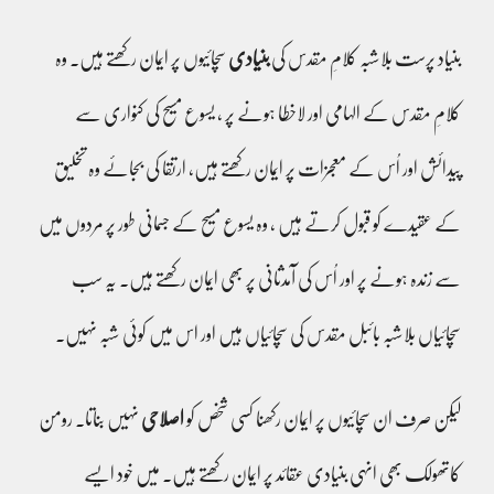
بنیاد پرست بلاشبہ کلامِ مقدس کی
بنیادی
سچائیوں پر ایمان رکھتے ہیں۔ وہ
کلامِ مقدس کے الہامی اور لاخطا ہونے پر ، یسوع مسیح کی کنواری سے
پیدائش اور اُس کے معجزات پر ایمان رکھتے ہیں، ارتقا کی بجائے وہ تخلیق
کے عقیدے کو قبول کرتے ہیں ، وہ یسوع مسیح کے جسمانی طور پر مردوں میں
سے زندہ ہونے پر اور اُس کی آمدثانی پر بھی ایمان رکھتے ہیں۔ یہ سب
سچائیاں بلاشبہ بائبل مقدس کی سچائیاں ہیں اور اس میں کوئی شبہ نہیں۔
لیکن صرف ان سچائیوں پر ایمان رکھنا کسی شخص کو
اصلاحی
نہیں بناتا۔ رومن
کاتھولک بھی انہی بنیادی عقائد پر ایمان رکھتے ہیں۔ میں خود ایسے