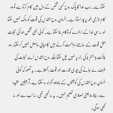
سکتا ہے۔ جب خدا کا پاک روح کسی شخص کے دِل میں کام کرتا ہے تو وہ
کام لازمی طور پر پورا ہوتا ہے۔ انسان روح القدس کی قوت کو روک نہیں سکتا
اور نہ ہی خدا کے ارادے کو ناکام بنا سکتا ہے۔ کوئی بھی شخص خدا کی نجات
بخش قوت کے سامنے مزاحمت کرنے میں کامیابی حاصل نہیں کرسکتا۔ وہ
ہلاکت (جہنم) کی راہ پر نہیں چل سکتا جبکہ روح القدس اُسے نجات کی
طرف لے جانے کی پوری قدرت اور قوت رکھتا ہے۔ یہ تصور کہ کوئی
انسان روح القدس کی کوششوں کے باوجود گمراہ رہ سکتا ہے، آرمینین عقیدہ
ہے، ریفارمڈ یعنی اصلاحی تعلیم نہیں۔ یہ نہ کبھی تھی، نہ اب ہے اور نہ
کبھی ہو گی۔