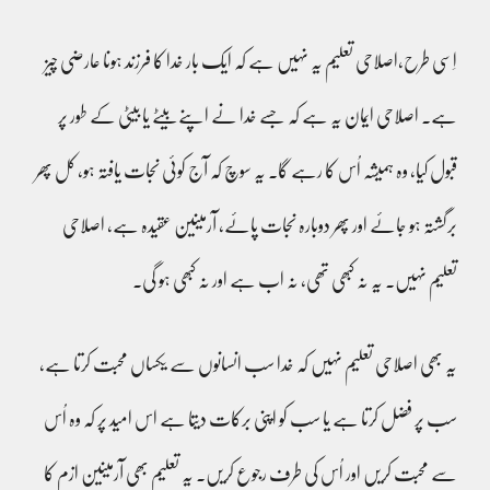
اِسی طرح،اصلاحی تعلیم یہ نہیں ہے کہ ایک بار خدا کا فرزند ہونا عارضی چیز
ہے۔ اصلاحی ایمان یہ ہے کہ جسے خدا نے اپنے بیٹے یا بیٹی کے طور پر
قبول کیا، وہ ہمیشہ اُس کا رہے گا۔ یہ سوچ کہ آج کوئی نجات یافتہ ہو، کل پھر
برگشتہ ہو جائے اور پھر دوبارہ نجات پائے، آرمینین عقیدہ ہے، اصلاحی
تعلیم نہیں۔ یہ نہ کبھی تھی، نہ اب ہے اور نہ کبھی ہو گی۔
یہ بھی اصلاحی تعلیم نہیں کہ خدا سب انسانوں سے یکساں محبت کرتا ہے،
سب پر فضل کرتا ہے یا سب کو اپنی برکات دیتا ہے اس امید پر کہ وہ اُس
سے محبت کریں اور اُس کی طرف رجوع کریں۔ یہ تعلیم بھی آرمینین ازم کا