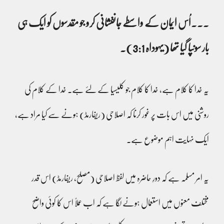
۔۔۔اُس ایمان کے واسطے جانفشانی کرو جو مقدسوں کو ایک ہی
بار سونپا گیا تھا (یہوداہ 3:1)۔
یہ خدا کا کلام ہے، خدا کا کلام جو کلیسیا کے لئے ہے۔ خدا کے کلام کی
روشنی میں اس بات پر غور کرنا کہ اصلاحی (ریفارمڈ) ہونے سے کیا مراد ہے،
ایک نہایت اہم موضوع ہے۔
یہ امر مسلمہ ہے کہ دورِ حاضرہ میں لفظ اصلاحی (مصلح، ریفارمڈ) اس قدر
مختلف معنوں میں استعمال ہونے لگا ہے کہ اب عملاً اس کا کوئی واضح