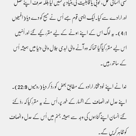
کسی انسانی عمل، خوبی یا قابلیت کی بنیاد پر نہیں کیا بلکہ صرف اپنے فضل
اور ارادے سے کیا۔ایک ایسی قوم جسے اُس نے مسیح کو دے دیا (افسیوں
4:1)۔ یہ لوگ اس کے اپنے ہونے کے لیے مقرر کیے گئے اور اُنہیں
اس لیے مقرر کیا گیا تھا کہ وہ آنے والی ابدی جلال والی دنیا میں ہمیشہ اُس
کے ساتھ رہیں۔
خدا نے اپنے خودمختار ارادہ کے مطابق بعض کو ردّ کر دیا (رومیوں 22:9)۔
اپنے عدل اور انصاف کے اظہار کے طور پر، اُس نے یہ مقرر کیا کہ ردّ کئے
گئے انسان اپنے گناہوں کی وجہ سے ہمیشہ جہنم میں اُس کے عدل و انصاف
کو ظاہر کریں گے۔