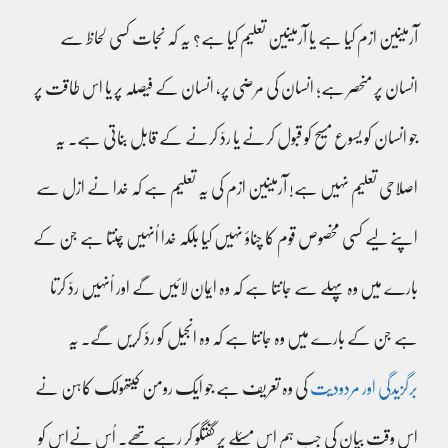
آرمینین ازم کیا ہے یا آرمینین تعلیم کیا ہے؟ یہ کہ نجات کسی لحاظ سے
انسان پر منحصر ہے؛ انسان کی مرضی پر، انسان کے فیصلہ پر یا اس طاقت پر
جو انسان کو یسوع مسیح کو قبول کرنے یا ردّ کرنے کے قابل بناتی ہے۔ یہ
اصلاحی تعلیم نہیں ہے! آرمینین ازم کی یہ تعلیم ہے کہ خدا نے ازل سے
اپنے لیے کسی مخصوص قوم کا چناؤ نہیں کیا بلکہ خدا اُنہیں چنتا ہے جن کے
بارے میں وہ پہلے سے جانتا ہے کہ وہ ایمان لائیں گے اور اُنہیں ردّ کرتا
ہے جن کے بارے میں وہ جانتا ہے کہ وہ انجیل کو ردّ کریں گے۔ یہ
برگزیدگی اور مردودیت
کی وہ تعریف ہے جو ایک رومن کیتھولک کاہن نے
اس وقت بیان کی جب ہم اس مسئلے پر گفتگو کر رہے تھے۔ اُس نےاس کو