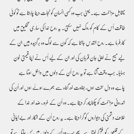
ناقابلِ مزاحمت ہے۔ یعنی جب وہ کسی انسان کو نجات دینا چاہتا ہے تو کوئی
طاقت اُس کے کام کو روک نہیں سکتی۔ یہ روح خدا کی ساری تخلیق میں
کارفرما ہے۔ روح القدس جانتا ہے کہ کون سے لوگ وہ برگزیدہ ہیں جن کے
لیے مسیح نے اپنی جان قربان کی اور جن کے لیے اُس نے اپنا قیمتی خون
بہایا۔ جب وقت آتا ہے تو یہ روح اُن کے دِلوں میں داخل ہوتا ہے
چاہے وہ دِل سخت ہوں، بغاوت اور گناہ سے بھرے ہوئے ہوں اور اُن کی
اندرونی مزاحمت کو چکنا چور کر دیتا ہے۔ وہ اُن کے غرور، ضد اور خدا کے
خلاف دشمنی کی دیواروں کو گرا دیتا ہے۔ یہ روح اُن کے انکار اور بےایمانی
کے قلعوں کو فتح کر لیتا ہے۔ پھر جب وہ اُن کے دِلوں میں بس جاتا ہے تو