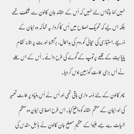
نہیں کہا جاتااس لئے نہیں کہ اُس کے عقائد جان کالون سے مختلف تھے
بلکہ اس لیے کہ تحریک اصلاح میں اُس کا کردار یہ تھا کہ وہ ایمان کے
ذریعے راستبازی کی سچائی کو روم کی بداعمال، برگشتہ اور بت پرستانہ نظام
پاپائیت کے قلعے پر توپ کے گولے کی طرح داغے۔ اُس کے اس حملے
نے اُس بڑی عمارت کو زمین بوس کر دیا۔
پھر کالون کے لئے ذمہ داری باقی تھی اور اُس نے اُس بنیاد پر عمارت تعمیر
کی اور ایمان کے منظم عقائد کو واضح کیا۔ اس طرح اصلاحی ایمان وہ منظم
الٰہیات ہے جسے جنیوا کے عظیم مصلح جان کالون نے بائبل مقدس کی