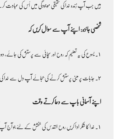
ہیں جب آپ زِندہ خدا کی حقیقی موجودگی میں اُس کی عبادت کرنے 
شخصی جائزہ: اپنے آپ سے سوال کریں کہ
١۔ یسوع کی یہ تعلیم کہ روح اور سچائی سے پرستش کی جائے، دورِ حاضرہ میں مقبول جذبات پر مبنی پرستش سے کس طرح مختلف ہے؟
٢۔ جذبات پر مبنی پرستش کرنے کی بجائے آپ دِل سے خدا کی پرستش کس طرح کر سکتے ہیں؟
اپنے آسمانی باپ سے دعا کرتے وقت
١۔ خدا کا شکر ادا کریں روح القدس کی بخشش کے لئے جو آج آپ کو اُس کی پرستش کرنے کے قابل بناتا ہے۔