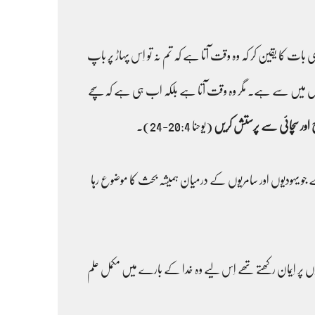
 کا یقین کر کہ وہ وقت آتا ہے کہ تم نہ تو اِس پہاڑ پر باپ
یوں میں سے ہے۔ مگر وہ وقت آتا ہے بلکہ اب ہی ہے کہ سچے
 اور سچائی سے پرستش کریں
(یوحنا 20:4-24)۔
و یہودیوں اور سامریوں کے درمیان ہمیشہ بحث کا موضوع رہا
 پر اِیمان رکھتے تھے اِس لیے وہ خدا کے بارے میں مکمل علم