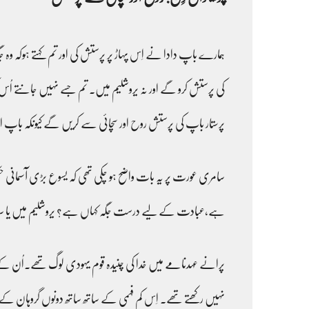
ہمارے باپ دادا نے اِس پہاڑ پر پرستش کی اور تم کہتے ہوکہ وہ
کی پرستش کرو گے اور نہ یروشلیم میں۔ تم جسے نہیں جانتے ا
پرستار باپ کی پرستش روح اور سچائی سے کریں گے کیونکہ باپ ا
سامری عورت پر یہ بات واضح ہو چکی تھی کہ یسوع بڑی آسمانی 
ہے،عبادت کے لیے درست جگہ کہاں ہے؟ یروشلیم میں یا سا
پرانے عہدنامے میں خدا کی چنیدہ قوم یہودی لوگ تھے۔اُن کے پا
نہیں رکھتے تھے۔ اِس کم فہمی کے ساتھ ساتھ دونوں گروہان ک