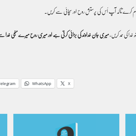
میری جان خداوند کی بڑائی کرتی ہے اور میری روح میرے منجی خدا س
Telegram
WhatsApp
X