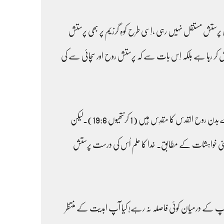
رستش مستقل نہیں رہی ،اِسی طرح کوہِ گرزیم پر بھی پرستش
کر رہا ہے بلکہ اِس بات سے کہ پرستش روح اور سچائی سے کی
نئے عہدنامے میں اِیمان دار کسی بھی قوم سے ہو سکتے ہیں اور خدا کی پرستش کہیں بھی کر سکتے ہیں کیونکہ خدا کا روح اُن کے اندر سکونت کرتا ہے۔ ہمارے بدن روح القدس کا مقدِس ہیں (1 کرنتھیوں 19:6)۔لیکن
پنی خواہشات کے مطابق۔ خدا کا علم اُس کی درست پرستش
اپ کے درمیان کوئی فاصلہ نہ رہے! کیا آپ ابدیت کے منتظر