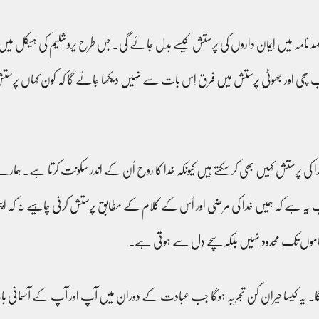
نامہ میں اِیمان داروں کی پرستش کیسے بدل جائے گی۔ جس طرح یروشلیم کی ہیکل میں پ
چی اور جھوٹی پرستش میں فرق اِس بات سے نہیں دیکھا جائے گا کہ کون کہاں پرستش 
 یہ ہے کہ ہمیں خدا کی مرضی اور اُس کے کلام کے مطابق پرستش کرنی چاہیے نہ کہ ا
کاموں تک محدود نہیں بلکہ سچے دِل سے ہوتی ہے۔
 گا۔ یہ کیسا حیران کن تجربہ ہوگا جب عبادت کے دوران میں آپ اور آپ کے آسمانی ب