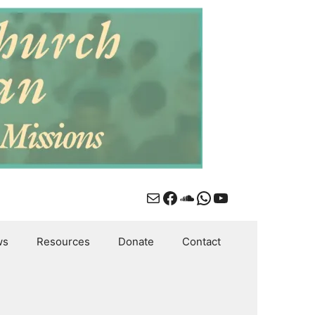
Mail
Facebook
SoundCloud
WhatsApp
YouTube
ws
Resources
Donate
Contact