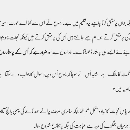
 جگہ جہاں پرستش کرنا چاہیے یروشلیم میں ہے۔ یسوع نے اُس سے کہا اے عورت ! میری بات
ُس کی پرستش کرتے ہو۔ ہم جسے جانتے ہیں اُس کی پرستش کرتے ہیں کیونکہ نجات یہود
پنے لئے ایسے ہی پرستار ڈھونڈتا ہے۔ خدا روح ہے اور
ضرور ہے کہ اُس کے پرستار روح
حکمت کا مالک ہے۔شاید اُس نے سوچا کہ یسوع اُس دیرینہ سوال کا جواب دے سکتا ہے ج
مریہ میں؟
س نجات کا زیادہ مکمل علم تھا جبکہ سامری صرف پرانے عہد نامے کی پہلی پانچ کتابوں
ے درمیان جھگڑے کی وجہ سے عبادت کی جگہ پر تنازع شروع ہوا۔