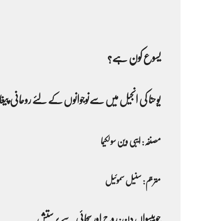
یسوع کون ہے؟
یوحنا کی انجیل میں سےنوجوانوں کے لئے روحانی پ
مصنفہ: ایبی وین سولکیما
مترجم: سنیل سموئیل
چوبیسواں دِن: روح اور سچائی سے پرستش