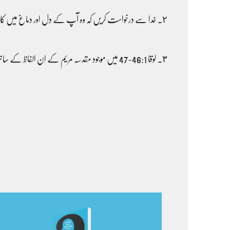
٢۔ خدا سے درخواست کریں کہ وہ آپ کے دِل اور دماغ میں کام کرے تاکہ آپ اُس کی پرستش روح اور سچائی سے کریں۔
٣۔ لوقا 46:1-47 میں موجود مقدسہ مریم کے اِن الفاظ کے ساتھ خدا کی حمد کریں،