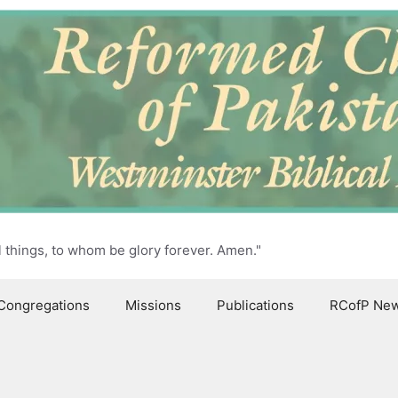
l things, to whom be glory forever. Amen."
Congregations
Missions
Publications
RCofP Ne