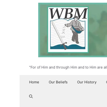
Skip
to
content
"For of Him and through Him and to Him are al
Home
Our Beliefs
Our History