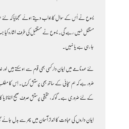
یسوع نے اُس کے سوال کا جواب دیتے ہوئے سمجھایا کہ نئے عہد 
مستقل نہیں رہے گی۔ یسوع نے مستقبل کی طرف اشارہ کیا جب س
جا رہی ہے یا نہیں۔
ضرور ہے کہ ہم سچائی کے ساتھ بھی پرستش کریں۔ اِس کا مطلب
کے لئے ضروری ہے۔ گو کہ، حقیقی پرستش صرف صحیح الفاظ یا 
اِیمان داروں کی عبادت کا انداز آسمان میں پھر سے بدل جائے