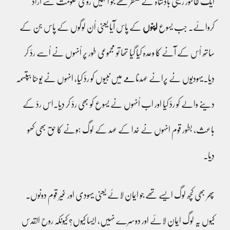
ایک طاقتور زمینی بادشاہ کے منتظر تھے جو اُنہیں رومی حکومت سے آزاد
کروائے۔ جب یسوع
اپنوں
کے پاس آیا یعنی اُن لوگوں کے پاس جن کے
ساتھ اُس کے آنے کا وعدہ کیا گیا تھا تو مجموعی طور پر اُنہوں نے اُسے ردّ کر
دِیا۔یہودیوں نے پرانے عہدنامے میں نبیوں کو ردّ کیا، انہوں نے یوحنا بپتسمہ
دینے والے کو ردّ کیا اور اب اُنہوں نے یسوع کو بھی ردّ کر دِیا۔اس ردّ کے
باعث، بطور قوم انہوں نے خدا کے عہد کے لوگ ہونے کا حق بھی کھو
دِیا۔
پھر بھی کچھ لوگ ایسے تھے جو ایمان لائے یعنی یہودی اور غیر قوم دونوں۔
کیوں یہ لوگ ایمان لائے اور دوسرے نہیں، ایسا کیوں؟ کیونکہ روح القدس