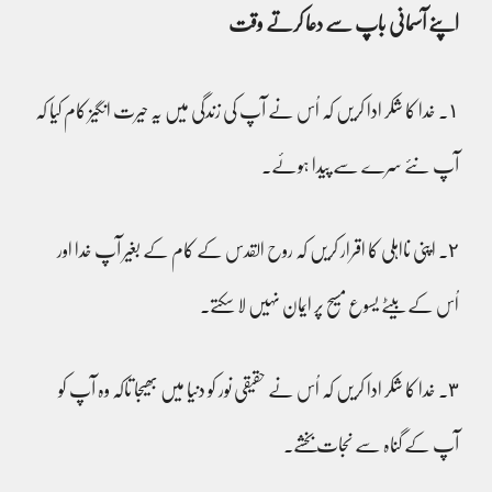
اپنے آسمانی باپ سے دعا کرتے وقت
١۔ خدا کا شکر ادا کریں کہ اُس نے آپ کی زندگی میں یہ حیرت انگیز کام کیا کہ
آپ نئے سرے سے پیدا ہوئے۔
٢۔ اپنی نااہلی کا اقرار کریں کہ روح القدس کے کام کے بغیر آپ خدا اور
اُس کے بیٹے یسوع مسیح پر ایمان نہیں لا سکتے۔
٣۔ خدا کا شکر ادا کریں کہ اُس نے حقیقی نور کو دنیا میں بھیجا تاکہ وہ آپ کو
آپ کے گناہ سے نجات بخشے۔