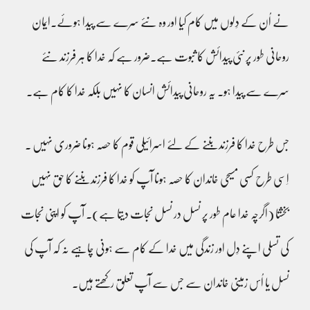
نے اُن کے دِلوں میں کام کیا اور وہ نئے سرے سے پیدا ہوئے۔ایمان
روحانی طور پر نئی پیدائش کا ثبوت ہے۔ضرور ہے کہ خدا کا ہر فرزند نئے
سرے سے پیدا ہو۔ یہ روحانی پیدائش انسان کا نہیں بلکہ خدا کا کام ہے۔
جس طرح خدا کا فرزند بننے کے لئے اسرائیلی قوم کا حصہ ہونا ضروری نہیں ۔
اِسی طرح کسی مسیحی خاندان کا حصہ ہونا آپ کو خدا کا فرزند بننے کا حق نہیں
بخشتا (اگرچہ خدا عام طور پر نسل در نسل نجات دیتا ہے)۔ آپ کو اپنی نجات
کی تسلی اپنے دِل اور زندگی میں خدا کے کام سے ہونی چاہیے نہ کہ آپ کی
نسل یا اُس زمینی خاندان سے جس سے آپ تعلق رکھتے ہیں۔