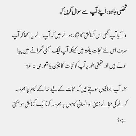
شخصی جائزہ: اپنے آپ سے سوال کریں کہ
١۔ کیا آپ کبھی اس آزمائش کا شکار ہوئے ہیں کہ آپ نے یہ سمجھا کہ آپ
صرف اس لئے نجات یافتہ ہیں کیونکہ آپ ایک مسیحی گھرانے میں پیدا
ہوئے ہیں اور حقیقی طور پر آپ کو نجات کا یقین یا شعور ہی نہ ہو؟
٢۔ آپ ایسا کیوں سوچتے ہیں کہ نجات کے لیے خدا کے کام پر بھروسہ
کرنے کی بجائے زمینی اور انسانی کاموں پر بھروسہ کرنا ایک آزمائش ہو سکتی
ہے؟