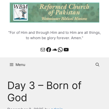
Skip
to
content
"For of Him and through Him and to Him are all things,
to whom be glory forever. Amen."
Mail
Facebook
SoundCloud
WhatsApp
YouTube
Menu
Day 3 – Born of
God