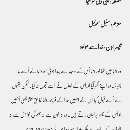
مصنفہ: ایبی وین سولکیما
مترجم: سنیل سموئیل
تیسرا دِن: خدا سے مولود
وہ دنیا میں تھا اور دنیا اُس کے وسیلہ سے پیدا ہوئی اور دنیا نے اُسے نہ
پہچانا۔ وہ اپنے گھر آیا اوراُس کے اپنوں نے اُسے قبول نہ کیا۔ لیکن جتنوں
نے اُسے قبول کیا اُس نے اُنہیں خد اکے فرزند بننے کا حق بخشا یعنی اُنہیں
جو اُس کے نام پر ایمان لاتے ہیں۔ وہ نہ خون سے نہ جسم کی خواہش سے نہ
انسان کے اِرادہ سے بلکہ
خدا سے پیدا
ہوئے (یوحنا 1: 10-13)۔