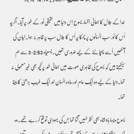
خدا کے جلال کا جسمانی اظہار یسوع اِس دنیا میں حقیقی نور کے طور پر آیا۔ اگرچہ
اُس کا نور سب انسانوں پر چمکا پر اُس کا جلال سب پر ظاہر نہ ہوا۔ایمان کی
آنکھیں اُسے پہچاننے کے لیے ضروری تھیں۔یسعیاہ 2:53-3 سے ہم
سیکھتے ہیں کہ یسوع کی ظاہری صورت میں جسمانی طور پر کچھ بھی غیر معمولی نہ
تھا۔دنیا کے لیے وہ ایک عام اورسادہ انسان اور ایک غریب بڑھئی کا بیٹا
تھا۔
یسوع ویسا بادشاہ بھی نظر نہیں آتا تھا جس کی یہودی توقع کر رہے تھے۔وہ