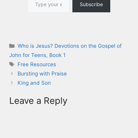
Subscribe
Categories
Who is Jesus? Devotions on the Gospel of
John for Teens, Book 1
Tags
Free Resources
Bursting with Praise
King and Son
Leave a Reply
A
l
t