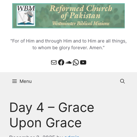
Skip
to
content
"For of Him and through Him and to Him are all things,
to whom be glory forever. Amen."
Mail
Facebook
SoundCloud
WhatsApp
YouTube
Menu
Day 4 – Grace
Upon Grace