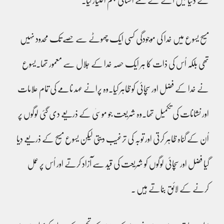
نے دنیا میں آنے کے لئے انسانی جسم اختیار کیا۔
مسیح یسوع میں خدا کی موجودگی کسی ایک چھوٹے سے حصے تک محدود نہیں
تھی بلکہ اُس کی ذات کا ہر ایک حصہ خدا کے جلال سے معمور تھا۔یسوع
نے خدا کے فضل اور سچائی کو ظاہر کیا۔وہ پرانے عہد نامے کی تمام علامات
اور نشانات کی تکمیل تھا۔وہ شریعت جو موسیٰ کے ذریعے دی گئی لوگوں پر
اُن کے گناہ ظاہر کرتی اور توبہ کی ترغیب دیتی لیکن یسوع مسیح کے ذریعے دِیا
گیا فضل اور سچائی لوگوں کو شریعت کی قید سے آزاد کرتے اور اُس پر عمل
کرنے کے لائق بناتے ہیں ۔