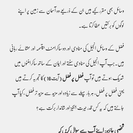
وسائل بھی مقرر کیے ہیں جن کے ذریعے وہ آسمان سے زمین پر اپنے
لوگوں کو برکتیں عطا کرتا ہے۔
فضل کے وسائل انجیل کی منادی اور دو ساکرامنٹ بپتسمہ اور عشائے ربانی
ہیں۔جب آپ انجیل کی منادی سنتے اور ایمان کے ساتھ ساکرامنٹوں میں
شریک ہوتے ہیں تو آپ
فضل پر فضل
(آیت16)کا تجربہ کرتے ہیں
یعنی فضل پر فضل، ہر بار پہلے سے زیادہ اور مزید سے مزید تر فضل ، کیا آپ
جانتے ہیں کہ یہ کس قدر حیرت انگیز اور شاندار برکت ہے؟
شخصی جائزہ: اپنے آپ سے سوال کریں کہ