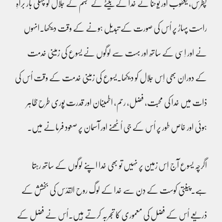
پطرس، یعقوب اور یوحنا نے خدا کے بیٹے کے تجسم کے جلال کو پہلی بار براہِ
راست پہاڑ پر اُس کی صورت کے تبدیل ہونے کے وقت دیکھا۔انہوں
نے اور اِسی کے ساتھ اور بہت سے لوگوں نے یسوع کی زمینی خدمت
کے دوران بھی اِس جلال کو دیکھا۔یسوع کی زمینی خدمت کے وقت اُس کی
ذات میں خدا کی محبت، فضل، رحم، اطمینان اور قدرت پوری طرح ظاہر
ہوئی اور خاص طور پر اُس کے جی اُٹھنے اور آسمان پر صعود فرمانے میں۔
اگرچہ یسوع آج اِس زمین پر نہیں تو بھی خدا اپنے لوگوں کے ساتھ رہتا
ہے۔پینتی کوست کے دِن سے خدا کے لوگ روح القدّس کی بخشش کے
ذریعے اُس کے فضل کی معموری کا تجربہ کرتے ہیں۔اُس نے فضل کے