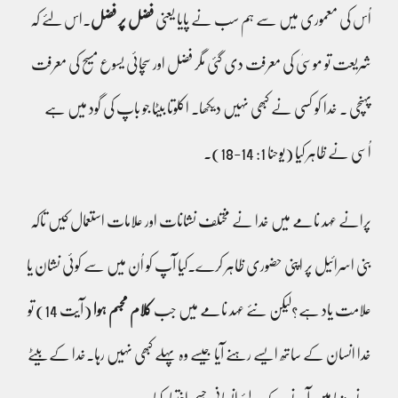
اُس کی معموری میں سے ہم سب نے پایا یعنی
فضل پر فضل
۔اس لئے کہ
شریعت تو موسیٰ کی معرفت دی گئی مگر فضل اور سچائی یسوع مسیح کی معرفت
پہنچی ۔ خدا کو کسی نے کبھی نہیں دیکھا۔ اکلوتا بیٹا جو باپ کی گود میں ہے
اُسی نے ظاہر کیا (یوحنا 1: 14-18)۔
پرانے عہد نامے میں خدا نے مختلف نشانات اور علامات استعمال کیں تاکہ
بنی اسرائیل پر اپنی حضوری ظاہر کرے۔کیا آپ کو اُن میں سے کوئی نشان یا
علامت یاد ہے؟لیکن نئے عہد نامے میں جب
کلام مجسم ہوا
(آیت 14) تو
خدا انسان کے ساتھ ایسے رہنے آیا جیسے وہ پہلے کبھی نہیں رہا۔خدا کے بیٹے