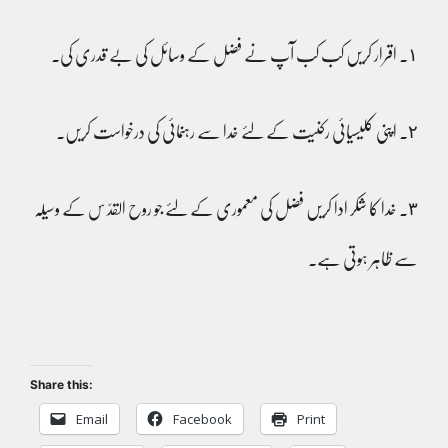
١۔ اقرار کریں کب کب آپ نے فضل کے وسائل کی بے قدری کی۔
٢۔ اپنی کلیسیائی رکنیت کے لئے خدا سے رہنمائی کی درخواست کریں۔
٣۔ خدا کا شکر ادا کریں فضل کی معموری کے لئے جو روح القدّ س کے وسیلہ
سے ظاہر ہوتی ہے۔
Share this:
Email
Facebook
Print