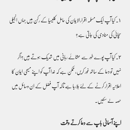
١۔ کیا آپ ایک مسلمہ اقرارالایمان کی حامل کلیسیا کے رکن ہیں جہاں انجیلی
سچائی کی منادی کی جاتی ہے؟
٢۔ کیا آپ پورے طور سے عشائے ربانی میں شریک ہوتے ہیں؟اگر
نہیں تو دعا کے ساتھ غور کریں، ممکن ہے کہ خدا آپ کو اپنے مسیحی ایمان کا
اعلانیہ اقرار کرنے کے لئے بلارہا ہے تاکہ آپ فضل کے اِن وسائل میں
حصہ لے سکیں۔
اپنے آسمانی باپ سے دعا کرتے وقت