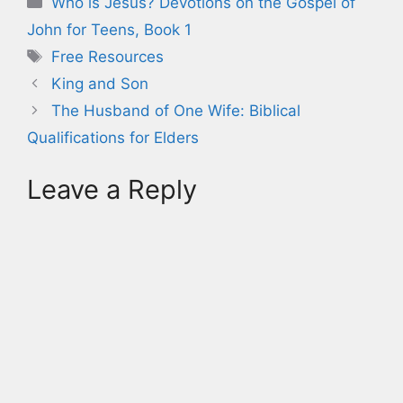
Who is Jesus? Devotions on the Gospel of
John for Teens, Book 1
Tags
Free Resources
King and Son
The Husband of One Wife: Biblical
Qualifications for Elders
Leave a Reply
A
l
t
e
r
n
a
t