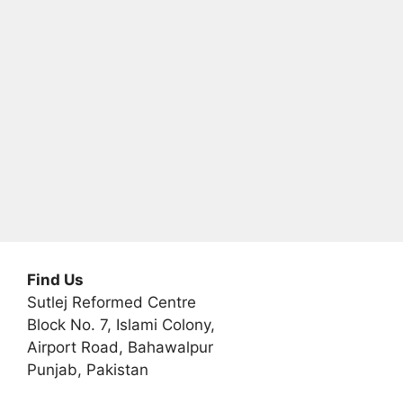
i
v
e
:
Find Us
Sutlej Reformed Centre
Block No. 7, Islami Colony,
Airport Road, Bahawalpur
Punjab, Pakistan