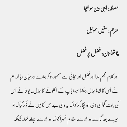
مصنفہ: ایبی وین سولکیما
مترجم: سنیل سموئیل
چوتھا دِن: فضل پر فضل
اور کلام مجسم ہوا اور فضل اور سچائی سے معمور ہو کر ہمارے درمیان رہا اور ہم
نے اُس کا ایسا جلال دیکھا جیسا باپ کے اکلوتے کا جلال۔ یوحنا نے اُس
کی بابت گواہی دی اور پکار کر کہا کہ یہ وہی ہے جس کا میں نے ذکر کیا کہ جو
میرے بعد آتا ہے وہ مجھ سے مقدم ٹھہرا کیونکہ وہ مجھ سے پہلے تھا۔ کیونکہ