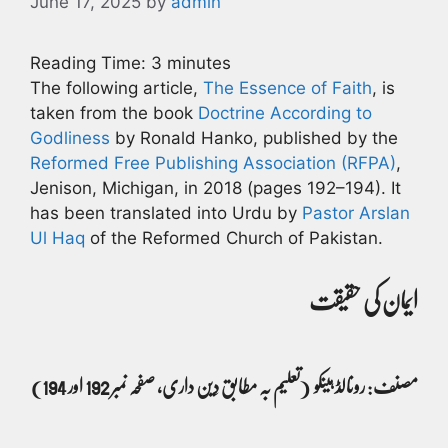
June 17, 2025
by
admin
Reading Time:
3
minutes
The following article,
The Essence of Faith
, is
taken from the book
Doctrine According to
Godliness
by Ronald Hanko, published by the
Reformed Free Publishing Association (RFPA)
,
Jenison, Michigan, in 2018 (pages 192–194). It
has been translated into Urdu by
Pastor Arslan
Ul Haq
of the Reformed Church of Pakistan.
ایمان کی حقیقت
مصنف: رونالڈ ہینکو
(تعلیم بہ مطابق دِین داری، صفحہ نمبر 192 اور 194)