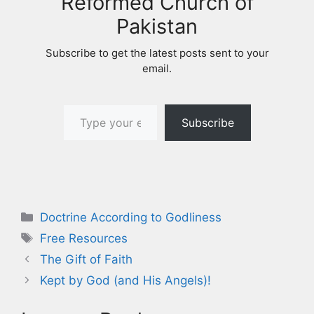
Reformed Church of
Pakistan
Subscribe to get the latest posts sent to your
email.
Type your email…
Subscribe
Categories
Doctrine According to Godliness
Tags
Free Resources
The Gift of Faith
Kept by God (and His Angels)!