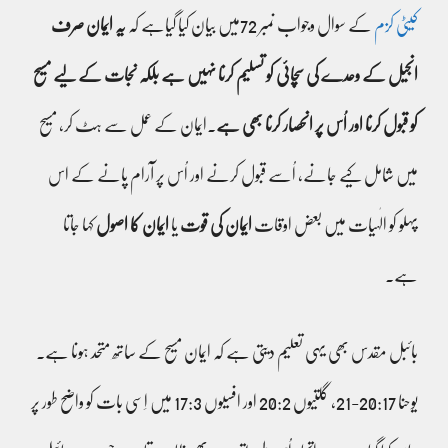
کیٹی کزم
کے سوال وجواب نمبر 72میں بیان کیا گیاہے کہ
یہ ایمان صرف
انجیل کے وعدے کی سچائی کو تسلیم کرنا نہیں ہے بلکہ نجات کے لیے مسیح
کو قبول کرنا اور اُس پر انحصار کرنا بھی ہے
۔ایمان کے عمل سے ہٹ کر، مسیح
میں شامل کیے جانے، اُسے قبول کرنے اور اُس پر آرام پانے کے اس
پہلو کو الٰہیات میں بعض اوقات
ایمان کی قوت
یا
ایمان کا اصول
کہا جاتا
ہے۔
بائبل مقدس بھی یہی تعلیم دیتی ہے کہ ایمان مسیح کے ساتھ متحد ہونا ہے۔
یوحنا 20:17-21، گلتیوں 20:2 اور افسیوں 17:3 میں اِسی بات کو واضح طور پر