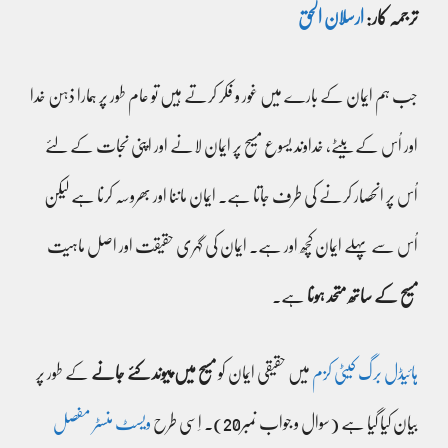
ترجمہ کار:
ارسلان الحق
جب ہم ایمان کے بارے میں غور و فکر کرتے ہیں تو عام طور پر ہمارا ذہن خدا
اور اُس کے بیٹے، خداوند یسوع مسیح پر ایمان لانے اور اپنی نجات کے لئے
اُس پر انحصار کرنے کی طرف جاتا ہے۔ ایمان ماننا اور بھروسہ کرنا ہے لیکن
اُس سے پہلے ایمان کچھ اور ہے۔ ایمان کی گہری حقیقت اور اصل ماہیت
مسیح کے ساتھ متحد ہونا
ہے۔
ہائیڈل برگ کیٹی کزم
میں حقیقی ایمان کو
مسیح میں پیوند کئے جانے
کے طور پر
بیان کیا گیا ہے (سوال و جواب نمبر20)۔ اِسی طرح
ویسٹ منسٹر مفصل