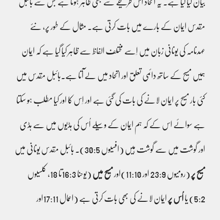
بیان کیا گیا ہے۔ یہ اتحاد اُس طریقے سے بھی ظاہر ہوتا ہے جس سے بائبل
مقدس ایمان کے بارے میں بات کرتی ہے۔ مثال کے طور پر، نئے
عہدنامہ کی یونانی زبان میں اِسے مختلف الفاظ سے ظاہر کیا گیا ہے کہ ایمان
ہمیں مسیح کے ساتھ دائمی تعلق اور اتحاد میں لے آتا ہے۔بائبل مقدس میں
کئی بار مسیح پر ایمان لانے کی بات کی گئی ہے اور اِس کا اور کیا مطلب ہو سکتا
ہے سوائے اس کے کہ ہم ایمان کے وسیلے اُس کی ہڈیوں میں سے ہڈی
اور گوشت میں سے گوشت ہیں (افسیوں 30:5)۔ بائبل مقدس یونانی میں
مسیح پر
(رومیوں 23:9 اور 11:10)اور
مسیح میں
(یوحنا 16:3تا 18, کلسیوں
5:2) یا
اُس پر
ایمان لانے کی بھی بات کرتی ہے (اعمال 17:11اور