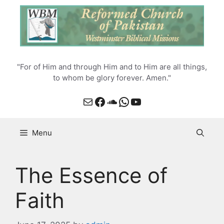
Skip
to
content
"For of Him and through Him and to Him are all things,
to whom be glory forever. Amen."
Mail
Facebook
SoundCloud
WhatsApp
YouTube
Menu
The Essence of
Faith