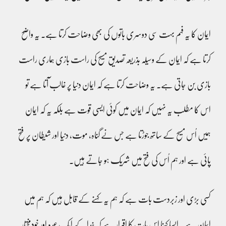
ایمان کا یہ فہم بہت سی دوسری باتوں کی بھی وضاحت کرتا ہے۔ یہ واضح
کرتا ہے کہ ایمان کے وسیلہ بذریعہ تصدیق مسیح کی راست بازی ہماری راست
بازی بن جاتی ہے. یہ وضاحت کرتا ہے کہ ایمان دنیا پر غالب آتا ہے تو
اس کا مطلب یہ نہیں کہ ایمان میں کوئی ایسی قوت ہے بلکہ یہ کہ ایمان
ہمیں اُس مسیح کے ساتھ جوڑتا ہے جس نے گناہ، موت، دنیا اور شیطان پر فتح
پائی ہے اور ہم اُس کی فتح میں شریک ہو جاتے ہیں۔
کسی بڑی اور زبردست بات ہے کہ ہم یہ کہنے کے قابل ہیں کہ ہم میں
ایمان ہے۔ ایسا کہنا اِس بات کا اقرار ہے کہ خدا کے ایک عمدہ اور خودمختار