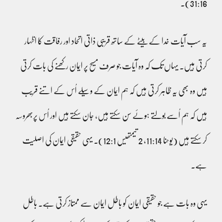
31:16)۔
یہ سب آیات خدا کے بیٹے کے ساتھ قریبی ذاتی اتحاد اور رفاقت کا اظہار
کرتی ہیں۔ یہاں تک کہ وہ آیات جو صرف مسیح پر ایمان رکھنے کی بات کرتی
ہیں وہ بھی یہ ظاہر کرتی ہیں کہ ہم ایمان کے وسیلے اُس کے اتنے قریب
ہیں کہ ہم اُسے بولتے ہوئے سن سکتے ہیں، جان سکتے ہیں اور اُس پربھروسہ
کر سکتے ہیں (یوحنا 11:14، 2 تیمتھیس 12:1)۔ یہی حقیقی ایمان کی اصلیت
ہے۔
یہی وہ بات ہے جو حقیقی ایمان کو باطل ایمان سے ممتاز کرتی ہے۔ باطل