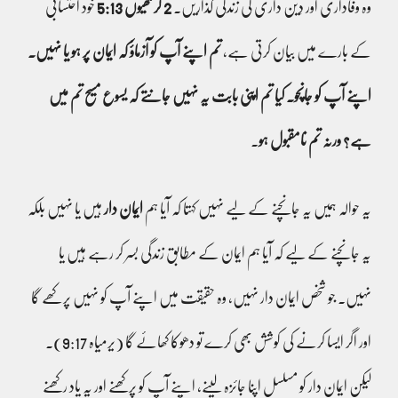
وہ وفاداری اور دِین داری کی زندگی گذاریں۔
2 کرنتھیوں 5:13
خود احتسابی
کے بارے میں بیان کرتی ہے،
تم اپنے آپ کو آزماؤْ کہ ایمان پر ہو یا نہیں۔
اپنے آپ کو جانچو۔ کیا تم اپنی بابت یہ نہیں جانتے کہ یسوع مسیح تم میں
ہے؟ ورنہ تم نامقبول ہو
۔
یہ حوالہ ہمیں یہ جانچنے کے لیے نہیں کہتا کہ آیا ہم
ایمان دار
ہیں یا نہیں بلکہ
یہ جانچنے کے لیے کہ آیا ہم ایمان کے مطابق زندگی بسر کر رہے ہیں یا
نہیں۔ جو شخص ایمان دار نہیں، وہ حقیقت میں اپنے آپ کو نہیں پرکھے گا
اور اگر ایسا کرنے کی کوشش بھی کرے تو دھوکا کھائے گا (یرمیاہ 9:17)۔
لیکن ایمان دار کو مسلسل اپنا جائزہ لینے، اپنے آپ کو پرکھنے اور یہ یاد رکھنے