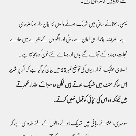
سے دو باتیں ظاہر ہوتی ہیں۔
پہلی، عشائے ربانی میں شریک ہونے والوں کا ایمان دار ہونا ضروری
ہے۔ صرف ایماندار ہی ایمان سے روٹی اور انگوروں کے شیرے میں ہمارے
نجات دہندہ کے توڑے گئے بدن اور بہائے گئے خون کو پہچانتا ہے۔
اِصلاحی بیلجک اقرارالایمان کی توضیح نمبر 35 میں بیان کیا گیا ہے کہ اگرچہ
شریر
اِس ساکرامنٹ میں شریک ہوتے ہیں لیکن وہ سزا کے حقدار ٹھہرتے
ہیں کیونکہ وہ اِس کی سچائی کو قبول نہیں کرتے
۔
دوسری، عشائے ربانی میں شریک ہونے والوں کے لئے ضروری ہے کہ