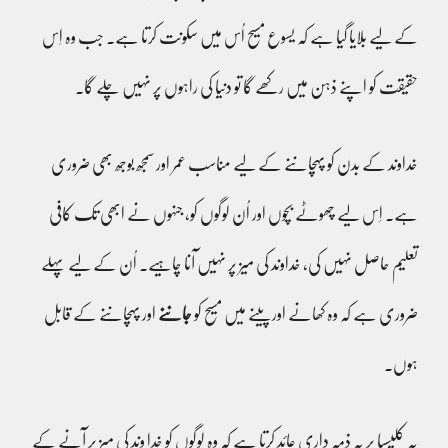
کے لیے بلایا گیا ہے کہ یسوع مسیح اُس میں سکونت کرتا ہے۔ جب وہ اِس
حقیقت کو اپنے ذہن میں رکھے گا تو دنیا کی راہوں پر نہیں چلے گا۔
خداوند کے بدن کو پہچاننے کے لیے مناسب عمر اور سمجھ بوجھ بھی ضروری
ہے۔ اِس لیے چھوٹے بچوں اور اُن لوگوں کو، جنہوں نے ابھی تک کافی
تعلیم حاصل نہیں کی، خداوند کی میز پر نہیں آنا چاہیے۔ اُن کے لیے پہلے
ضروری ہے کہ وہ کھانے اور پینے میں مسیح کو
جاننے
اور پہچاننے کے قابل
ہوں۔
یہ کلیسیا پر یہ ذمہ داری عائد کرتا ہے کہ وہ لوگوں کو خدا وند کی میز پر آنے کے