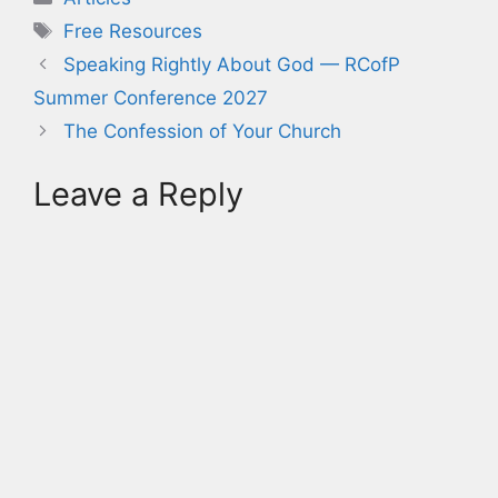
Tags
Free Resources
Speaking Rightly About God — RCofP
Summer Conference 2027
The Confession of Your Church
Leave a Reply
A
l
t
e
r
n
a
t
i