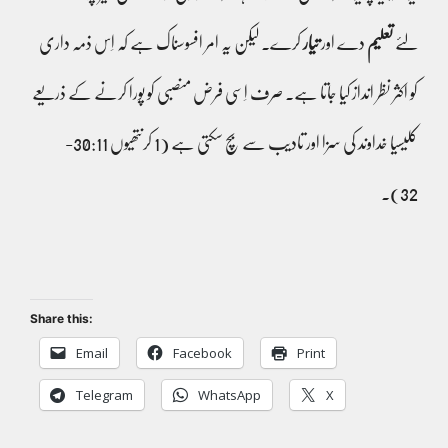
لئے
تعلیم
دے اور
تیار
کرے۔ لیکن یہ امر افسوسناک ہے کہ اِس ذمہ داری
کو اکثر نظر انداز کیا جاتا ہے۔ صرف اِسی فرض منصبی کو پورا کرنے کے ذریعے
کلیسیا خداوند کی سزا اور تادیب سے بچ سکتی ہے (1 کرنتھیوں 30:11-
32)۔
Share this:
Email
Facebook
Print
Telegram
WhatsApp
X