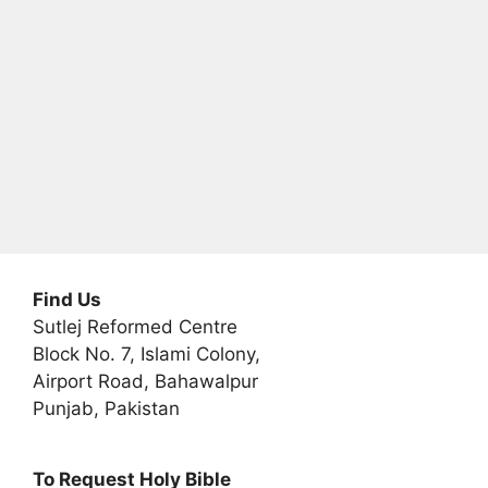
v
e
:
Find Us
Sutlej Reformed Centre
Block No. 7, Islami Colony,
Airport Road, Bahawalpur
Punjab, Pakistan
To Request Holy Bible