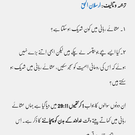
ترجمہ و تالیف:
ارسلان الحق
١۔ عشائے ربانی میں کون شریک ہو سکتا ہے؟
٢۔ کیا ایسے بچے جو بپتسمہ لے چکے ہیں لیکن ابھی اِتنے بڑے نہیں
ہوئے کہ اِس کی روحانی اہمیت کو سمجھ سکیں، عشائے ربانی میں شریک ہو
سکتے ہیں؟
اِن دونوں سوالوں کا جواب
1 کرنتھیوں 29:11
میں دیا گیا ہے جہاں عشائے
ربانی میں کھاتے پیتے وقت
خداوند کے بدن کو پہچاننے
کا ذکر ہے۔ اِس