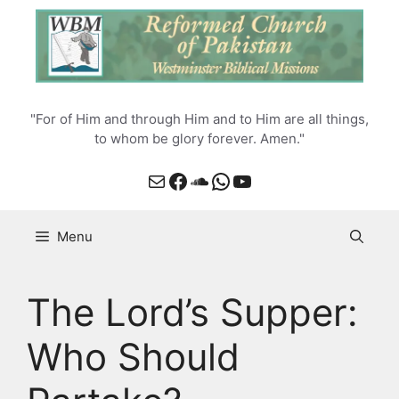
Skip
to
content
"For of Him and through Him and to Him are all things,
to whom be glory forever. Amen."
Mail
Facebook
SoundCloud
WhatsApp
YouTube
Menu
The Lord’s Supper:
Who Should